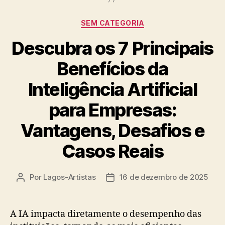
Categorias
SEM CATEGORIA
Descubra os 7 Principais
Benefícios da
Inteligência Artificial
para Empresas:
Vantagens, Desafios e
Casos Reais
Por
Lagos-Artistas
16 de dezembro de 2025
Autor
Data
do
de
post
publicação
A IA impacta diretamente o desempenho das