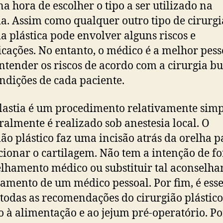
na hora de escolher o tipo a ser utilizado na
ia. Assim como qualquer outro tipo de cirurgi
ia plástica pode envolver alguns riscos e
cações. No entanto, o médico é a melhor pes
ntender os riscos de acordo com a cirurgia b
ondições de cada paciente.
lastia é um procedimento relativamente simp
ralmente é realizado sob anestesia local. O
ião plástico faz uma incisão atrás da orelha p
cionar o cartilagem. Não tem a intenção de f
lhamento médico ou substituir tal aconselh
tamento de um médico pessoal. Por fim, é ess
 todas as recomendações do cirurgião plástic
o à alimentação e ao jejum pré-operatório. Po