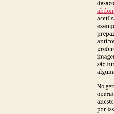
desaco
abdom
acetil
exempl
prepar
antico
prefer
imagem
são fu
alguma
No ger
operat
aneste
por is