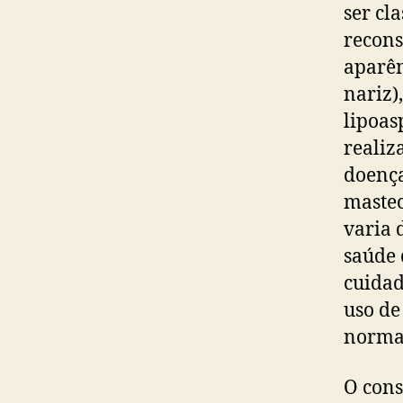
ser cla
recons
aparên
nariz)
lipoas
realiz
doença
mastec
varia 
saúde 
cuidad
uso de
norma
O cons