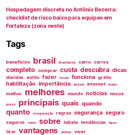
Hospedagem discreta no Antônio Bezerra:
checklist de risco baixo para equipes em
Fortaleza (zona oeste)
Tags
brasil
benefícios
carro
carros
brasileiros
completo
custa
descubra
dicas
comprar
fazer
funciona
dúvidas
estilo
grátis
forma
habilitação
importância
internet
imóvel
maior
melhores
notícias
melhor
mundo
novos
principais
quais
quando
preço
quanto
segurança
seguro
regras
recuperação
sobre
seguros
tabela
tendências
setor
tipos
vantagens
tirar
viver
vinhos