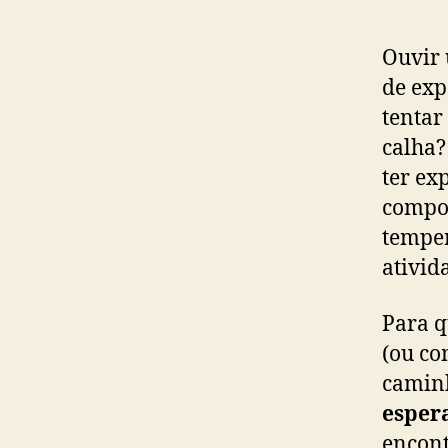
Ouvir 
de exp
tentar
calha?
ter ex
compo
temper
ativid
Para q
(ou co
caminh
esper
encont