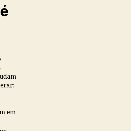
 é
o
o
s
 mudam
erar:
mem em