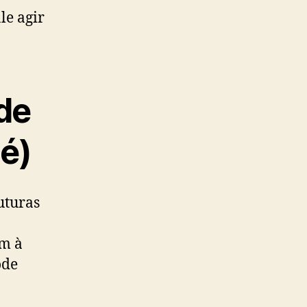
le agir
ode
 é)
uturas
m à
ode