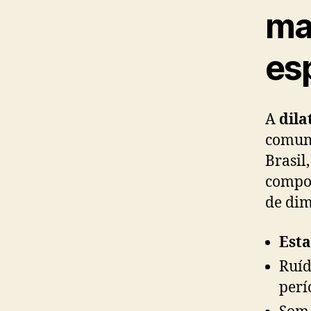
ma
es
A
dila
comum 
Brasil
compon
de dim
Esta
Ruíd
perí