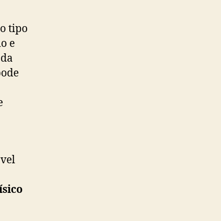
o tipo
o e
 da
pode
e
vel
ísico