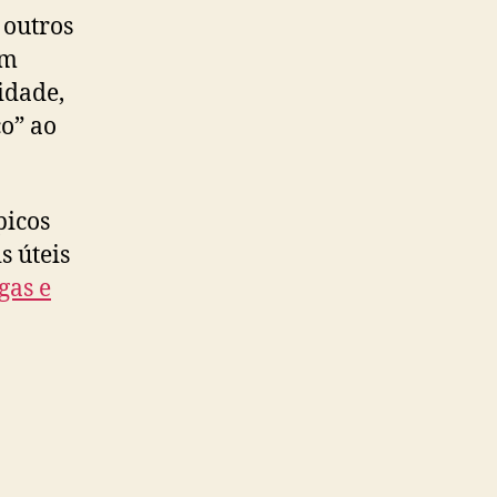
 outros
um
idade,
co” ao
picos
s úteis
gas e