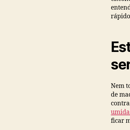
entend
rápido
Est
ser
Nem to
de mad
contr
umida
ficar 