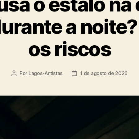
usa o estalo na 
durante a noite
os riscos
Por
Lagos-Artistas
1 de agosto de 2026
Autor
Data
do
de
post
publicação