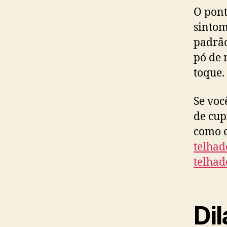
O pont
sintom
padrão
pó de 
toque.
Se voc
de cup
como e
telhad
telhad
Di