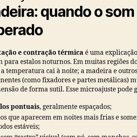
deira: quando o som
perado
tação e contração térmica
é uma explicaçã
para estalos noturnos. Em muitas regiões d
, a temperatura cai à noite; a madeira e outro
entes (como fixadores e partes metálicas)
ensão de forma sutil. Esse microajuste pode g
los pontuais
, geralmente espaçados;
os que aparecem em noites mais frias e so
odos estáveis;