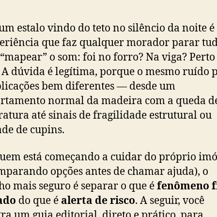
um estalo vindo do teto no silêncio da noite é 
eriência que faz qualquer morador parar tud
 “mapear” o som: foi no forro? Na viga? Perto
 A dúvida é legítima, porque o mesmo ruído 
plicações bem diferentes — desde um
rtamento normal da madeira com a queda d
atura até sinais de fragilidade estrutural ou
ade de cupins.
uem está começando a cuidar do próprio imó
mparando opções antes de chamar ajuda), o
o mais seguro é separar o que é
fenômeno f
ado
do que é
alerta de risco
. A seguir, você
ra um guia editorial, direto e prático, para