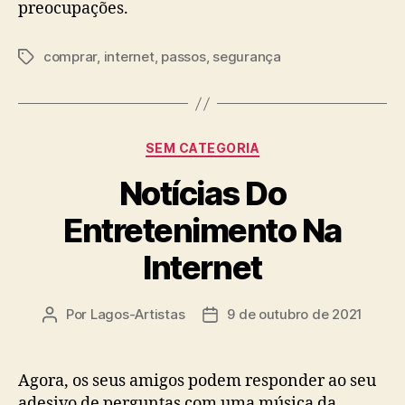
preocupações.
comprar
,
internet
,
passos
,
segurança
Tags
Categorias
SEM CATEGORIA
Notícias Do
Entretenimento Na
Internet
Por
Lagos-Artistas
9 de outubro de 2021
Autor
Data
do
de
post
publicação
Agora, os seus amigos podem responder ao seu
adesivo de perguntas com uma música da