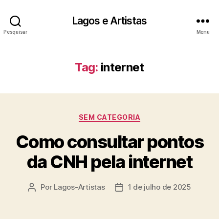
Lagos e Artistas
Pesquisar
Menu
Tag:
internet
Categorias
SEM CATEGORIA
Como consultar pontos
da CNH pela internet
Por
Lagos-Artistas
1 de julho de 2025
Autor
Data
do
de
post
publicação