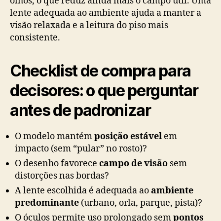
olhos, o que reduz ainda mais o campo útil. Uma
lente adequada ao ambiente ajuda a manter a
visão relaxada e a leitura do piso mais
consistente.
Checklist de compra para
decisores: o que perguntar
antes de padronizar
O modelo mantém
posição estável
em
impacto (sem “pular” no rosto)?
O desenho favorece
campo de visão
sem
distorções nas bordas?
A lente escolhida é adequada ao
ambiente
predominante
(urbano, orla, parque, pista)?
O óculos permite uso prolongado sem
pontos