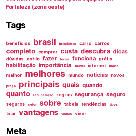
Fortaleza (zona oeste)
Tags
brasil
benefícios
carro
carros
brasileiros
completo
custa
descubra
dicas
comprar
fazer
funciona
dúvidas
estilo
grátis
forma
habilitação
importância
internet
imóvel
maior
melhores
notícias
melhor
mundo
novos
principais
quais
quando
preço
quanto
segurança
seguro
regras
recuperação
sobre
seguros
tabela
tendências
setor
tipos
vantagens
tirar
viver
vinhos
Meta