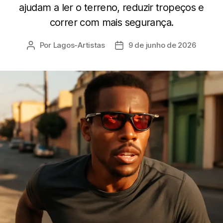
ajudam a ler o terreno, reduzir tropeços e
correr com mais segurança.
Por
Lagos-Artistas
9 de junho de 2026
Autor
Data
do
de
post
publicação