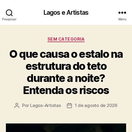
Lagos e Artistas
Pesquisar
Menu
Categorias
SEM CATEGORIA
O que causa o estalo na
estrutura do teto
durante a noite?
Entenda os riscos
Por
Lagos-Artistas
1 de agosto de 2026
Autor
Data
do
de
post
publicação