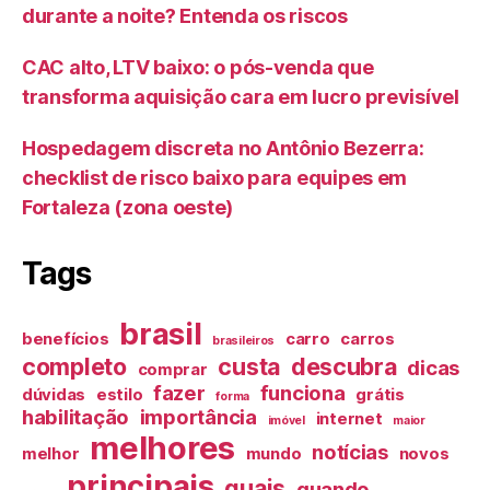
durante a noite? Entenda os riscos
CAC alto, LTV baixo: o pós-venda que
transforma aquisição cara em lucro previsível
Hospedagem discreta no Antônio Bezerra:
checklist de risco baixo para equipes em
Fortaleza (zona oeste)
Tags
brasil
benefícios
carro
carros
brasileiros
completo
custa
descubra
dicas
comprar
fazer
funciona
dúvidas
estilo
grátis
forma
habilitação
importância
internet
imóvel
maior
melhores
notícias
melhor
mundo
novos
principais
quais
quando