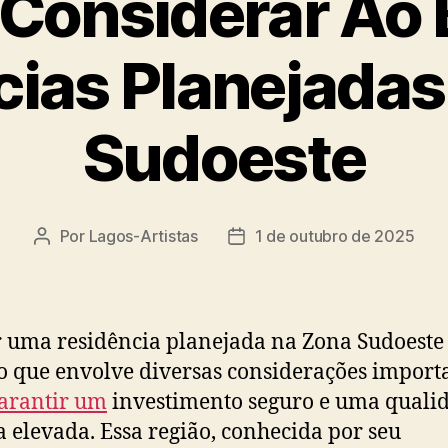
Considerar Ao
cias Planejadas
Sudoeste
Por
Lagos-Artistas
1 de outubro de 2025
Autor
Data
do
de
post
publicação
 uma residência planejada na Zona Sudoeste
o que envolve diversas considerações import
arantir um
investimento seguro e uma quali
a elevada. Essa região, conhecida por seu