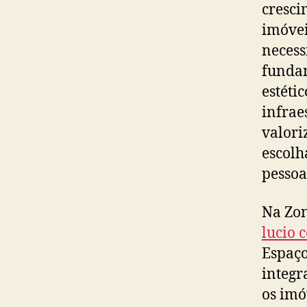
cresci
imóvei
necess
fundam
estéti
infrae
valori
escolh
pessoa
Na Zo
lucio 
Espaço
integr
os imó