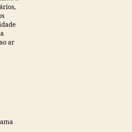
ários,
os
midade
ma
ao ar
 gama