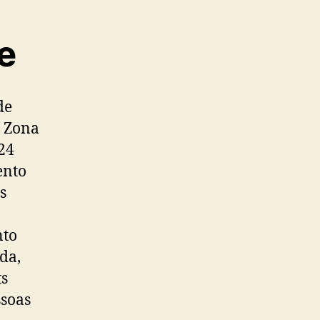
e
de
a Zona
24
ento
s
nto
da,
ts
ssoas