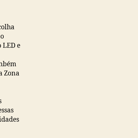
colha
mo
o LED e
ambém
a Zona
s
essas
lidades