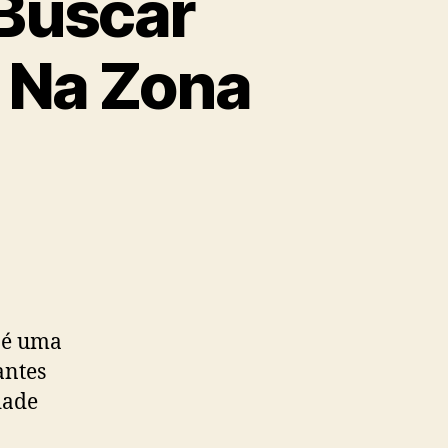
 Buscar
 Na Zona
 é uma
antes
dade