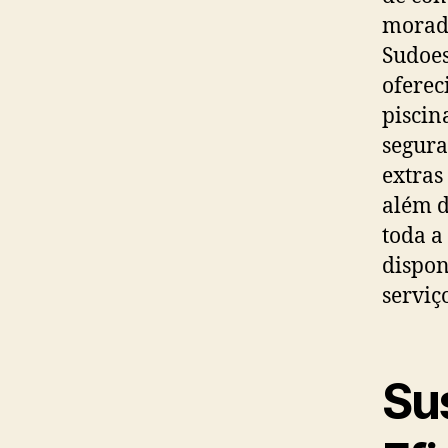
morado
Sudoes
oferec
piscin
segura
extras
além d
toda a
dispon
serviç
Su