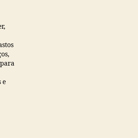
r,
astos
ços,
 para
 e