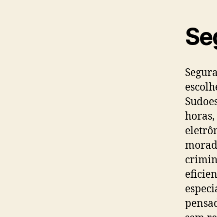
Se
Segura
escolh
Sudoes
horas,
eletrô
morado
crimin
eficie
especi
pensad