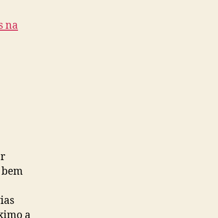
ar
a bem
vias
óximo a