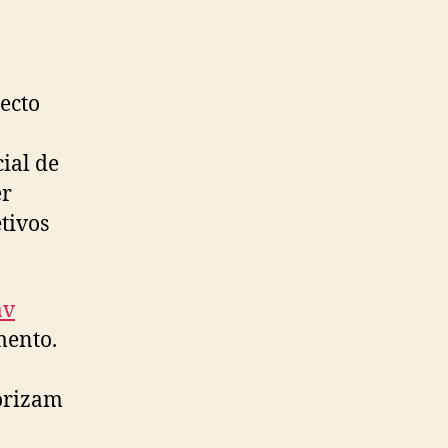
ecto
ial de
er
tivos
av
mento.
lorizam