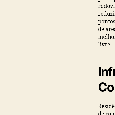
rodovi
reduzi
pontos
de áre
melhor
livre.
Inf
Co
Residê
de com