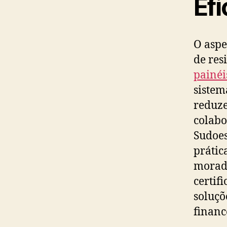
Efi
O aspe
de res
painéi
sistem
reduz
colabo
Sudoes
prátic
moradi
certif
soluçõ
financ