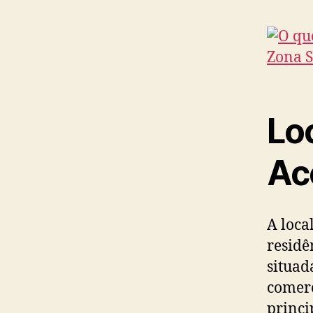
Lo
Ac
A loca
residê
situad
comerc
princi