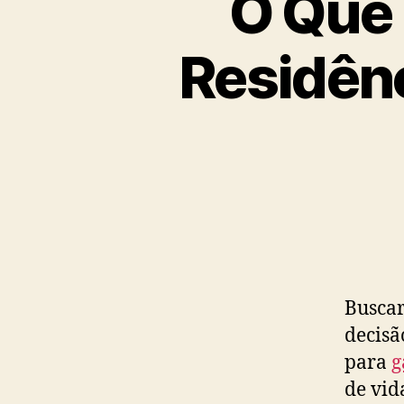
O Que 
Residên
Buscar
decisã
para
g
de vid