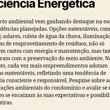
ciência Energética
cto ambiental vem ganhando destaque na es
idências planejadas. Opções sustentáveis, co
s
solares, coleta de água da chuva, iluminaçã
as de reaproveitamento de resíduos, não só
em custos com energia e manutenção, mas t
ram com a preservação do meio ambiente. N
te, cada vez mais empreendimentos adotam
as sustentáveis, refletindo uma tendência de
a consciente e responsável. Pesquise sobre a
icações ambientais do condomínio e avalie se 
es se encaixam às suas expectativas e possibi
eiras.