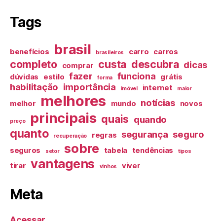
Tags
brasil
benefícios
carro
carros
brasileiros
completo
custa
descubra
dicas
comprar
fazer
funciona
dúvidas
estilo
grátis
forma
habilitação
importância
internet
imóvel
maior
melhores
notícias
melhor
mundo
novos
principais
quais
quando
preço
quanto
segurança
seguro
regras
recuperação
sobre
seguros
tabela
tendências
setor
tipos
vantagens
tirar
viver
vinhos
Meta
Acessar