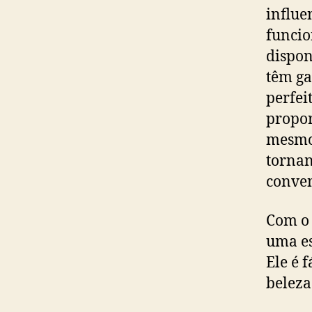
influe
funcio
dispon
têm g
perfei
propor
mesmo 
tornan
conven
Com 
uma es
Ele é 
beleza