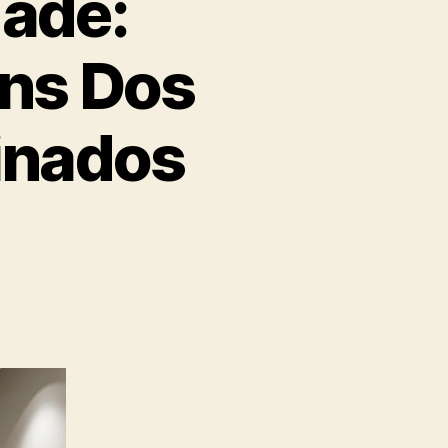
dade:
ns Dos
minados