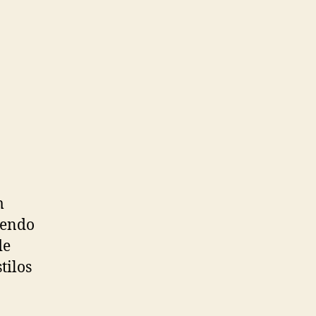
m
cendo
de
tilos