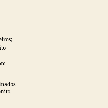
eiros;
ito
com
minados
nito,