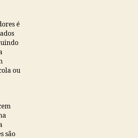
ores é
nados
luindo
a
m
cola ou
ecem
ma
a
es são