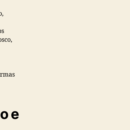
o,
os
sco,
ormas
o e