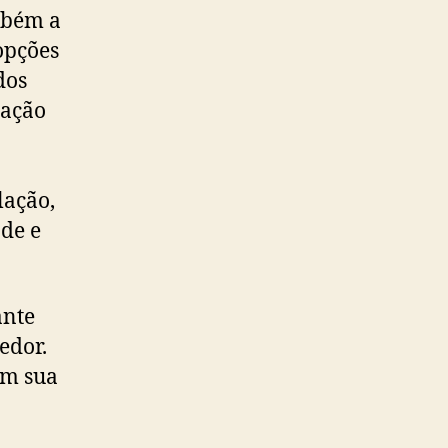
mbém a
opções
dos
nação
lação,
de e
ante
edor.
tém sua