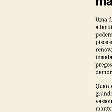
ma
Uma da
a faci
podem 
pisos 
renova
instal
pregos
demor
Quanto
grand
vassou
manter