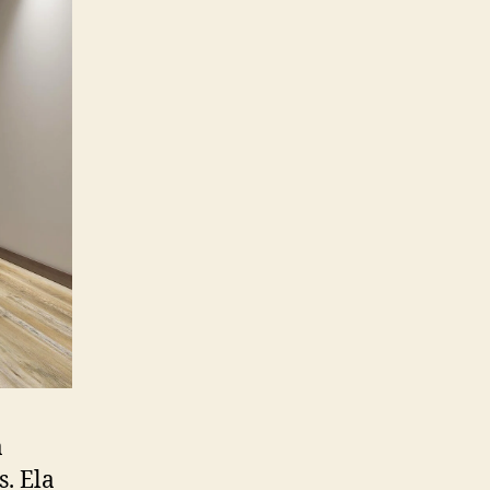
a
. Ela