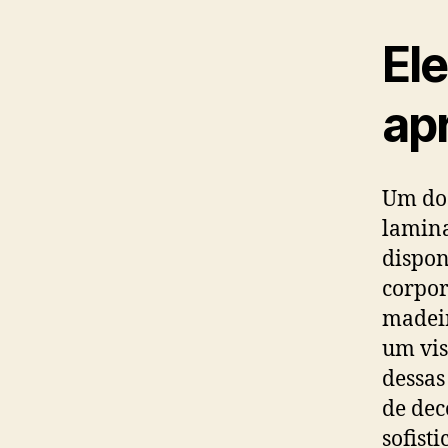
Ele
ap
Um dos
lamina
dispon
corpor
madeir
um vis
dessas
de dec
sofisti