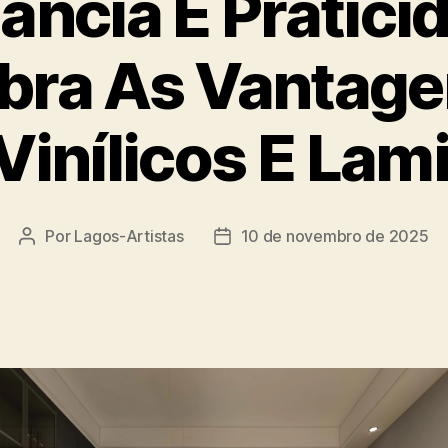
ância E Pratici
bra As Vantage
Vinílicos E La
Por
Lagos-Artistas
10 de novembro de 2025
Autor
Data
do
de
post
publicação