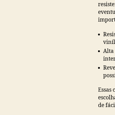
resist
eventu
import
Resi
viní
Alta
inte
Reve
poss
Essas 
escolh
de fác