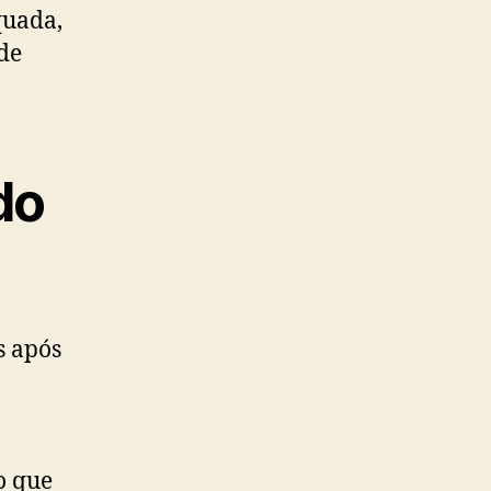
quada,
de
do
s após
 o que