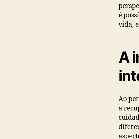
perspe
é poss
vida, 
A 
in
Ao pen
a recu
cuidad
difere
aspect