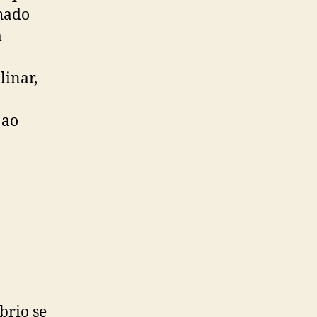
hado
m
inar,
 ao
brio se