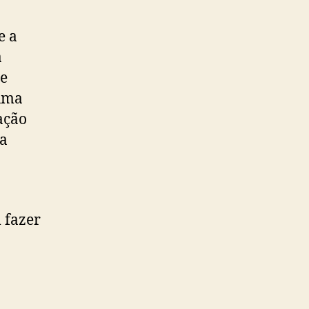
e a
a
 e
 uma
ação
 a
 fazer