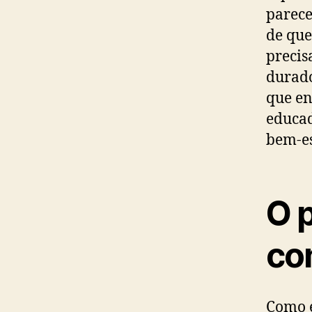
parece
de que
precis
durado
que en
educad
bem-es
O p
co
Como e