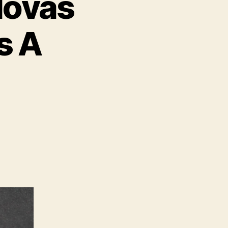
Novas
s A