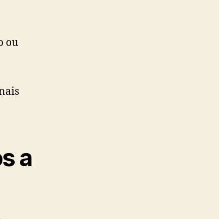
o ou
nais
s a