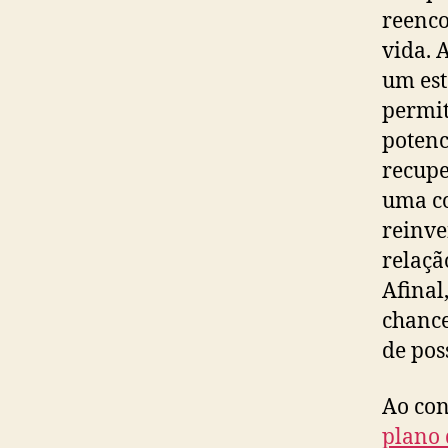
reenco
vida. 
um est
permit
potenc
recupe
uma co
reinve
relaçã
Afinal
chance
de pos
Ao con
plano 