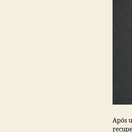
Após u
recupe