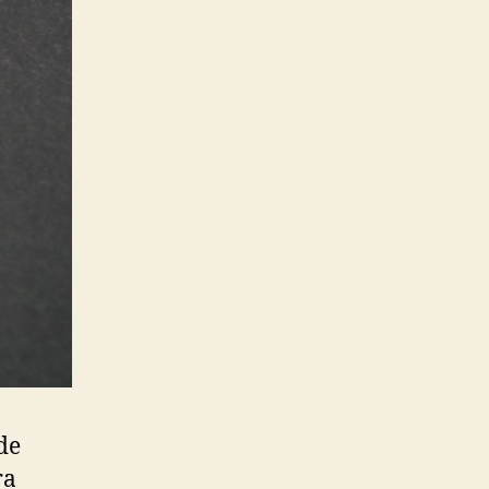
de
ra