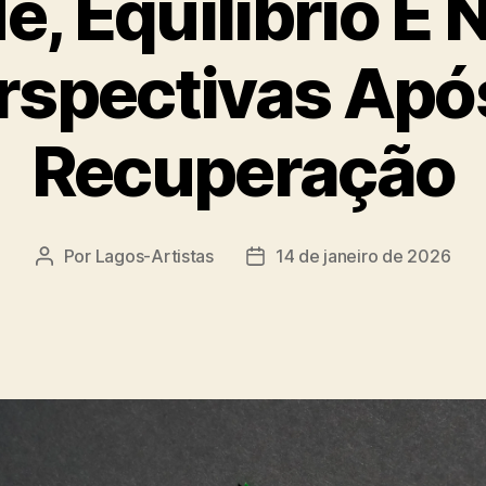
e, Equilíbrio E 
rspectivas Apó
Recuperação
Por
Lagos-Artistas
14 de janeiro de 2026
Autor
Data
do
de
post
publicação