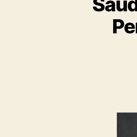
Saúd
Pe