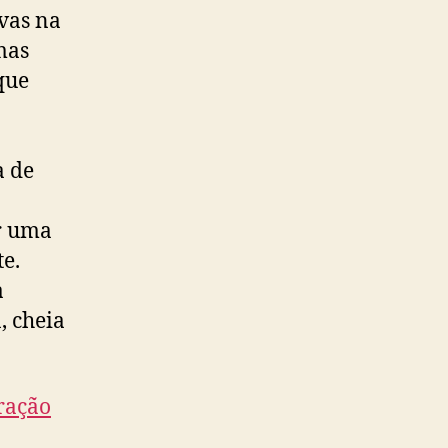
ivas na
mas
que
a de
er uma
e.
a
, cheia
ração