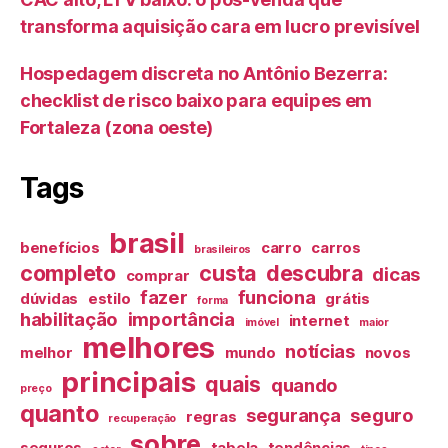
transforma aquisição cara em lucro previsível
Hospedagem discreta no Antônio Bezerra:
checklist de risco baixo para equipes em
Fortaleza (zona oeste)
Tags
brasil
benefícios
carro
carros
brasileiros
completo
custa
descubra
dicas
comprar
fazer
funciona
dúvidas
estilo
grátis
forma
habilitação
importância
internet
imóvel
maior
melhores
notícias
melhor
mundo
novos
principais
quais
quando
preço
quanto
segurança
seguro
regras
recuperação
sobre
seguros
tabela
tendências