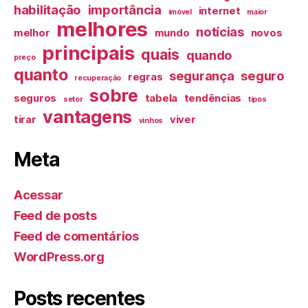
habilitação
importância
internet
imóvel
maior
melhores
notícias
melhor
mundo
novos
principais
quais
quando
preço
quanto
segurança
seguro
regras
recuperação
sobre
seguros
tabela
tendências
setor
tipos
vantagens
tirar
viver
vinhos
Meta
Acessar
Feed de posts
Feed de comentários
WordPress.org
Posts recentes