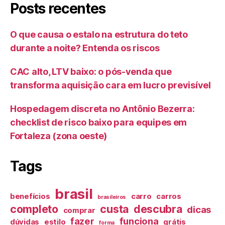
Posts recentes
O que causa o estalo na estrutura do teto
durante a noite? Entenda os riscos
CAC alto, LTV baixo: o pós-venda que
transforma aquisição cara em lucro previsível
Hospedagem discreta no Antônio Bezerra:
checklist de risco baixo para equipes em
Fortaleza (zona oeste)
Tags
brasil
benefícios
carro
carros
brasileiros
completo
custa
descubra
dicas
comprar
fazer
funciona
dúvidas
estilo
grátis
forma