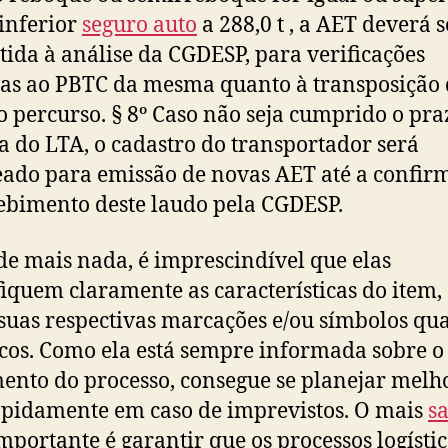
 inferior
seguro auto
a 288,0 t , a AET deverá s
ida à análise da CGDESP, para verificações
vas ao PBTC da mesma quanto à transposição 
 percurso. § 8º Caso não seja cumprido o pra
a do LTA, o cadastro do transportador será
ado para emissão de novas AET até a confir
ebimento deste laudo pela CGDESP.
de mais nada, é imprescindível que elas
fiquem claramente as características do item,
 suas respectivas marcações e/ou símbolos qu
scos. Como ela está sempre informada sobre o
nto do processo, consegue se planejar melh
apidamente em caso de imprevistos. O mais
s
mportante é garantir que os processos logísti