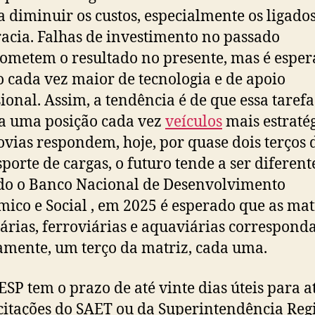
 diminuir os custos, especialmente os ligados
acia. Falhas de investimento no passado
metem o resultado no presente, mas é espe
 cada vez maior de tecnologia e de apoio
sional. Assim, a tendência é de que essa tarefa
a uma posição cada vez
veículos
mais estratég
ovias respondem, hoje, por quase dois terços 
sporte de cargas, o futuro tende a ser diferent
o o Banco Nacional de Desenvolvimento
ico e Social , em 2025 é esperado que as mat
árias, ferroviárias e aquaviárias correspond
amente, um terço da matriz, cada uma.
SP tem o prazo de até vinte dias úteis para 
icitações do SAET ou da Superintendência Reg