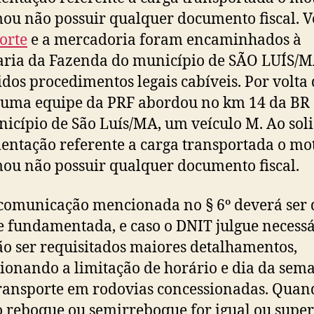
ou não possuir qualquer documento fiscal. V
orte
e a mercadoria foram encaminhados à
aria da Fazenda do município de SÃO LUÍS/
idos procedimentos legais cabíveis. Por volta
uma equipe da PRF abordou no km 14 da BR 
icípio de São Luís/MA, um veículo M. Ao soli
ntação referente a carga transportada o mot
ou não possuir qualquer documento fiscal.
 comunicação mencionada no § 6º deverá ser 
 e fundamentada, e caso o DNIT julgue necessá
o ser requisitados maiores detalhamentos,
ionando a limitação de horário e dia da sem
ransporte em rodovias concessionadas. Quan
 reboque ou semirreboque for igual ou super