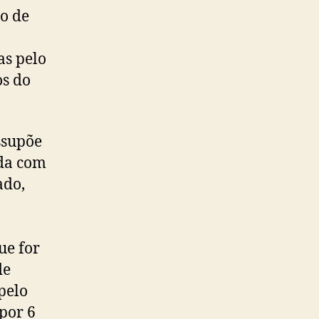
o de
s pelo
os do
ssupõe
ida com
ado,
ue for
de
pelo
 por 6