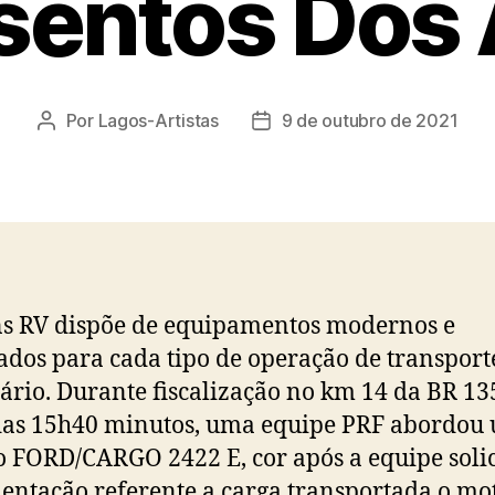
sentos Dos 
Por
Lagos-Artistas
9 de outubro de 2021
Autor
Data
do
de
post
publicação
s RV dispõe de equipamentos modernos e
dos para cada tipo de operação de transport
ário. Durante fiscalização no km 14 da BR 13
das 15h40 minutos, uma equipe PRF abordou
o FORD/CARGO 2422 E, cor após a equipe solic
ntação referente a carga transportada o mot