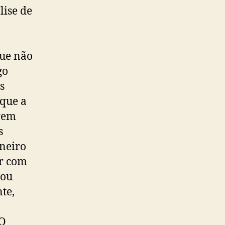
lise de
ue não
go
s
 que a
orem
s
aneiro
ar com
 ou
te,
 O