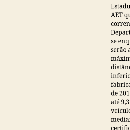
Estadu
AET qu
corren
Depar
se enq
serão 
máximo
distân
inferi
fabric
de 201
até 9,
veícul
median
certif