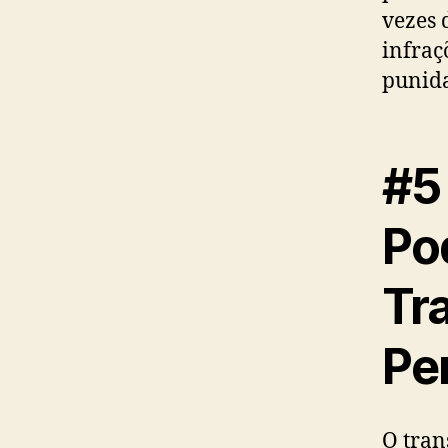
vezes 
infraç
punida
#5
Po
Tr
Pe
O tran