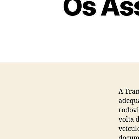
Os As
A Tran
adequa
rodovi
volta 
veícul
docume