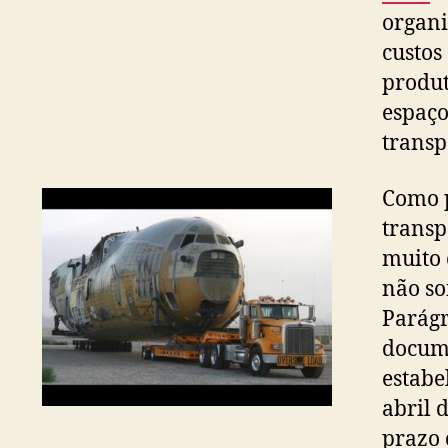
organi
custos
produt
espaço
transp
Como p
transp
muito 
não so
Parágr
docume
estabe
abril 
prazo 