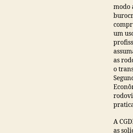
modo a
burocr
compro
um uso
profis
assum
as rod
o tran
Segund
Econôm
rodovi
pratic
A CGDE
as sol