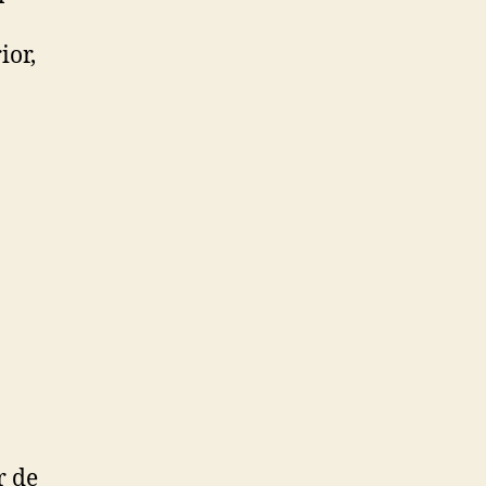
ior,
r de