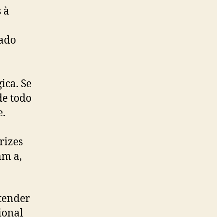
 à
rado
ica. Se
de todo
e.
rizes
am a,
atender
ional