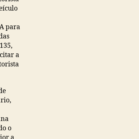
eículo
MA para
 das
135,
citar a
orista
de
rio,
ana
do o
ior a