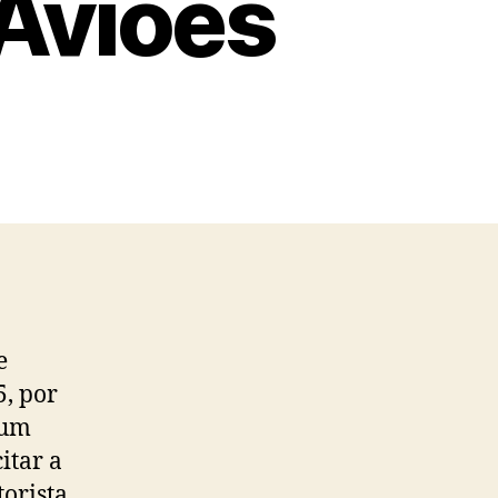
Aviões
e
5, por
 um
itar a
orista