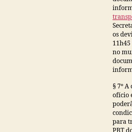
inform
transp
Secret
os dev
11h45 
no mun
docume
inform
§ 7º A
ofício
poderã
condic
para t
PBT do