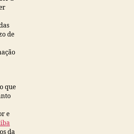
er
das
zo de
mação
 o que
anto
or e
aiba
cos da