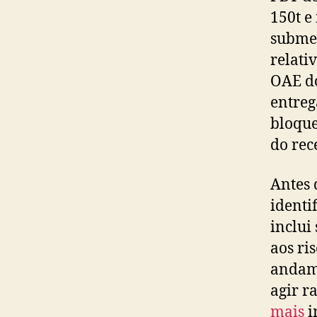
150t e
submet
relati
OAE do
entreg
bloque
do rec
Antes 
identi
inclui
aos ri
andame
agir r
mais
i