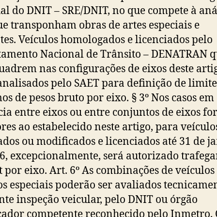
al do DNIT – SRE/DNIT, no que compete à aná
e transponham obras de artes especiais e
tes. Veículos homologados e licenciados pelo
tamento Nacional de Trânsito – DENATRAN q
uadrem nas configurações de eixos deste arti
analisados pelo SAET para definição de limite
s de pesos bruto por eixo. § 3º Nos casos em
cia entre eixos ou entre conjuntos de eixos f
ores ao estabelecido neste artigo, para veículo
ados ou modificados e licenciados até 31 de j
6, excepcionalmente, será autorizado trafeg
3t por eixo. Art. 6º As combinações de veículos
os especiais poderão ser avaliados tecnicamen
te inspeção veicular, pelo DNIT ou órgão
icador competente reconhecido pelo Inmetro.