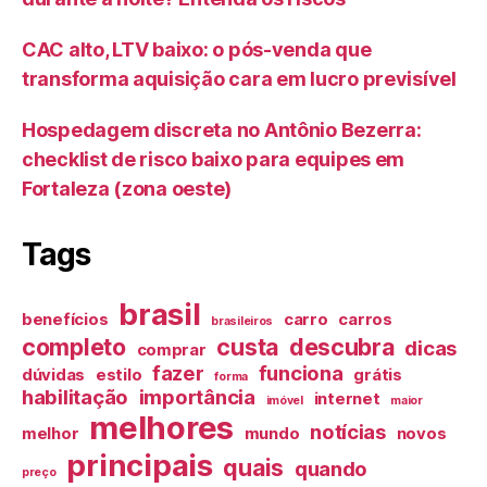
CAC alto, LTV baixo: o pós-venda que
transforma aquisição cara em lucro previsível
Hospedagem discreta no Antônio Bezerra:
checklist de risco baixo para equipes em
Fortaleza (zona oeste)
Tags
brasil
benefícios
carro
carros
brasileiros
completo
custa
descubra
dicas
comprar
fazer
funciona
dúvidas
estilo
grátis
forma
habilitação
importância
internet
imóvel
maior
melhores
notícias
melhor
mundo
novos
principais
quais
quando
preço