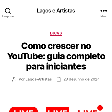
Lagos e Artistas
Pesquisar
Menu
Categorias
DICAS
Como crescer no
YouTube: guia completo
para iniciantes
Por
Lagos-Artistas
28 de junho de 2024
Autor
Data
do
de
post
publicação