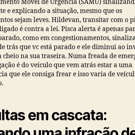
mento Móvel de Urgência (SAMU) sinalizand
te e explicando a situação, mesmo que os
ntos sejam leves. Hildevan, transitar com o p
ligado é contra a lei. Pisca alerta é apenas pa
parado, como em congestionamentos, sinaliz
de trás que vc está parado e ele diminui ao in
 cheio na sua traseira. Numa freada de emer
gação é do veículo que vem atrás estar a uma
cia que ele consiga frear e isso varia de veícu
o.
ltas em cascata:
ando uma infração d