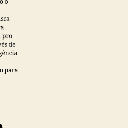
o o
isca
ra
a pro
vés de
gência
lo para
e