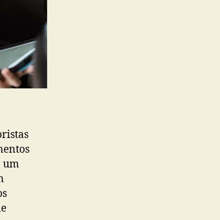
ristas
mentos
, um
m
os
de