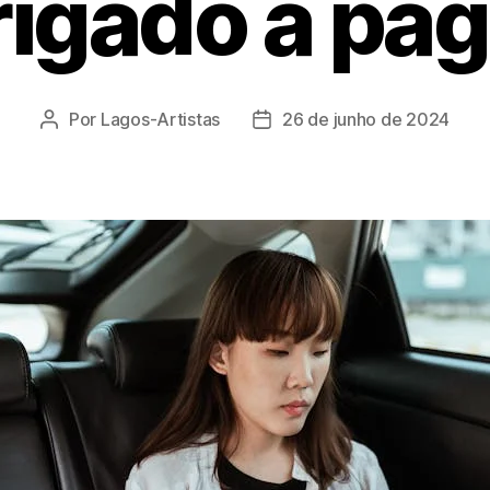
rigado a pag
Por
Lagos-Artistas
26 de junho de 2024
Autor
Data
do
de
post
publicação