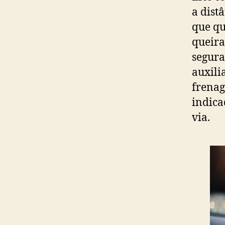
a dist
que qu
queira
segura
auxili
frenag
indica
via.