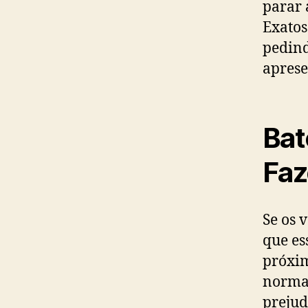
parar 
Exatos
pedind
aprese
Bat
Faz
Se os 
que es
próxim
normal
prejud