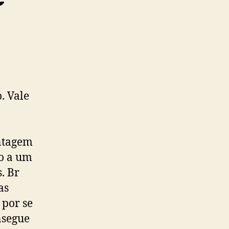
. Vale
ontagem
ão a um
. Br
as
 por se
nsegue