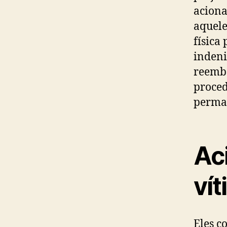
aciona
aquele
física
indeni
reembo
proced
perma
Ac
ví
Eles c