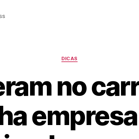
ss
Categorias
DICAS
eram no carr
ha empresa