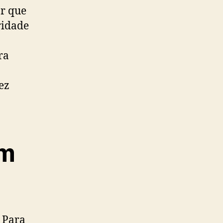
ar que
ridade
ra
ez
em
. Para