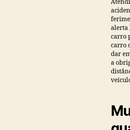
Atendi
aciden
ferime
alerta 
carro 
carro 
dar em
a obri
distân
veícul
Mu
qu