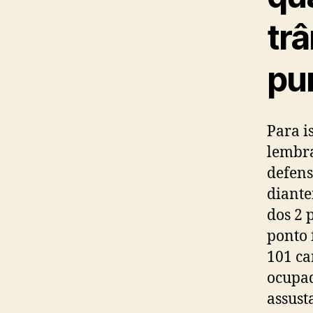
trâ
pu
Para i
lembra
defens
diante
dos 2 
ponto 
101 ca
ocupad
assust