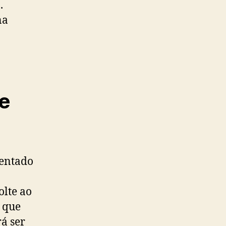
.
na
e
ientado
olte ao
 que
á ser