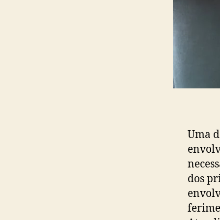
Uma da
envolv
necess
dos pr
envolv
ferime