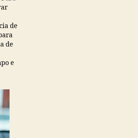
rar
cia de
para
ia de
mpo e