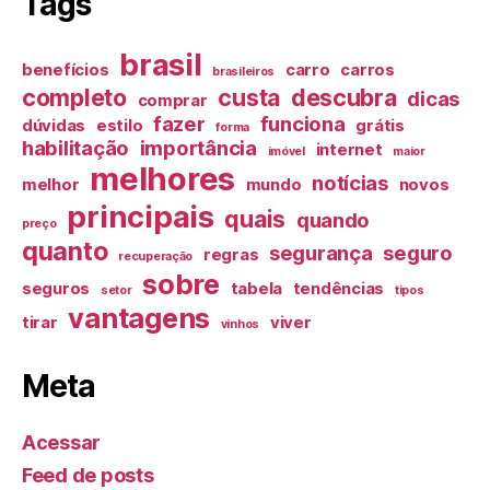
Tags
brasil
benefícios
carro
carros
brasileiros
completo
custa
descubra
dicas
comprar
fazer
funciona
dúvidas
estilo
grátis
forma
habilitação
importância
internet
imóvel
maior
melhores
notícias
melhor
mundo
novos
principais
quais
quando
preço
quanto
segurança
seguro
regras
recuperação
sobre
seguros
tabela
tendências
setor
tipos
vantagens
tirar
viver
vinhos
Meta
Acessar
Feed de posts