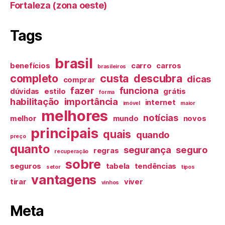
Fortaleza (zona oeste)
Tags
brasil
benefícios
carro
carros
brasileiros
completo
custa
descubra
dicas
comprar
fazer
funciona
dúvidas
estilo
grátis
forma
habilitação
importância
internet
imóvel
maior
melhores
notícias
melhor
mundo
novos
principais
quais
quando
preço
quanto
segurança
seguro
regras
recuperação
sobre
seguros
tabela
tendências
setor
tipos
vantagens
tirar
viver
vinhos
Meta