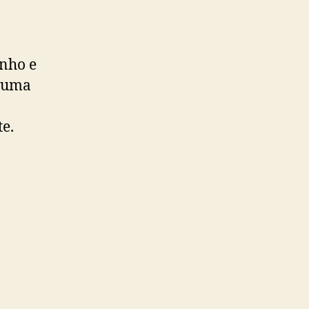
nho e
m uma
e.