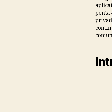
aplica
ponta 
privad
contin
comuni
In