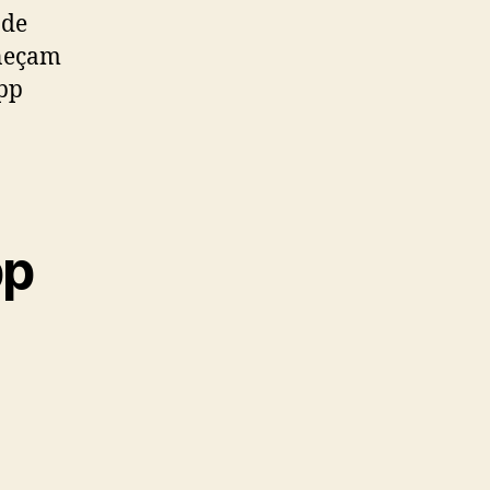
 de
aneçam
App
pp