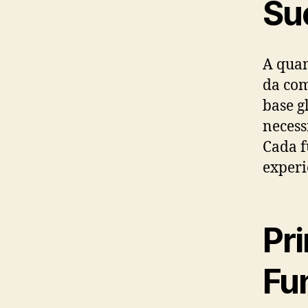
Su
A quan
da co
base g
necess
Cada f
experi
Pr
Fu