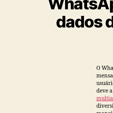
WhatsApp
dados d
O What
mensag
usuári
deve a
multi
divers