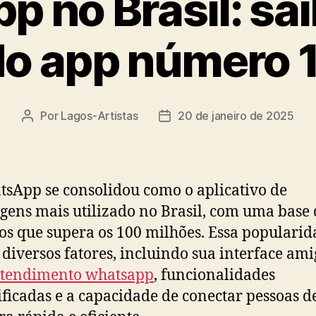
 no Brasil: sai
o app número 1
Por
Lagos-Artistas
20 de janeiro de 2025
Autor
Data
do
de
post
publicação
sApp se consolidou como o aplicativo de
ens mais utilizado no Brasil, com uma base 
os que supera os 100 milhões. Essa popularid
 diversos fatores, incluindo sua interface ami
atendimento whatsapp
, funcionalidades
ificadas e a capacidade de conectar pessoas d