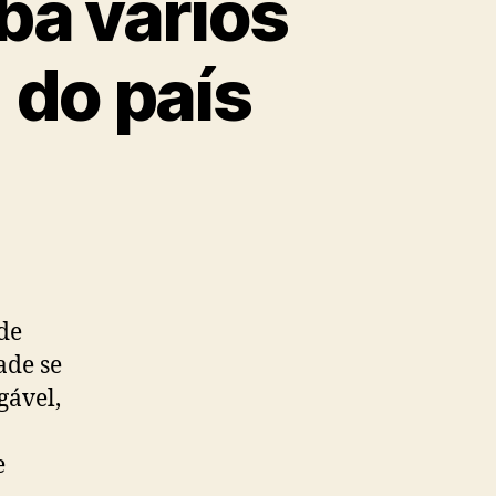
ba vários
 do país
de
ade se
gável,
e