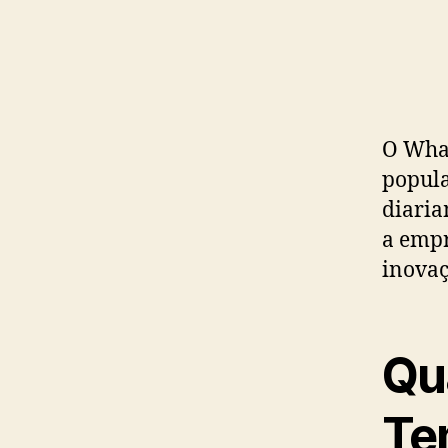
O Wha
popula
diaria
a empr
inovaç
Qu
Te