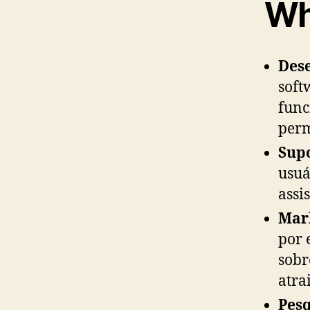
Wh
Des
soft
func
perm
Supo
usuá
assi
Mar
por 
sobr
atra
Pesq