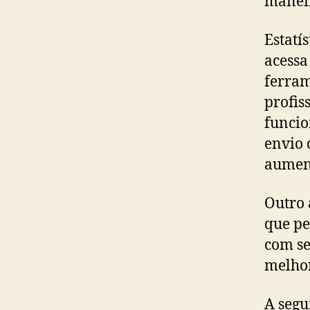
maneir
Estatí
acessa
ferram
profis
funcio
envio 
aument
Outro 
que p
com se
melho
A segu