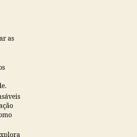
ar as
os
de.
nsáveis
zação
como
xplora