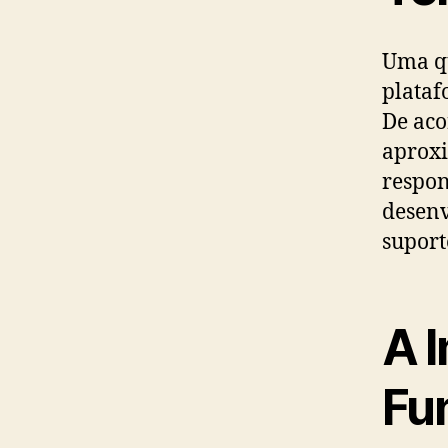
Uma qu
plataf
De aco
aproxi
respon
desenv
suport
A 
Fu