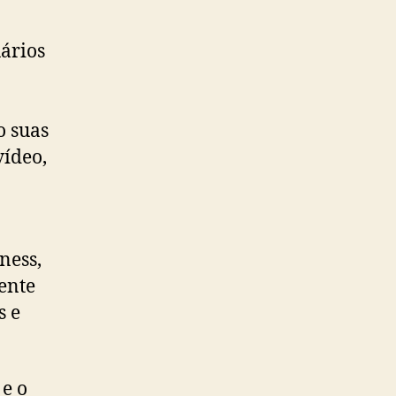
uários
o suas
vídeo,
ness,
ente
s e
e o