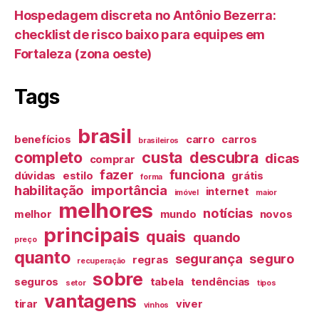
Hospedagem discreta no Antônio Bezerra:
checklist de risco baixo para equipes em
Fortaleza (zona oeste)
Tags
brasil
benefícios
carro
carros
brasileiros
completo
custa
descubra
dicas
comprar
fazer
funciona
dúvidas
estilo
grátis
forma
habilitação
importância
internet
imóvel
maior
melhores
notícias
melhor
mundo
novos
principais
quais
quando
preço
quanto
segurança
seguro
regras
recuperação
sobre
seguros
tabela
tendências
setor
tipos
vantagens
tirar
viver
vinhos