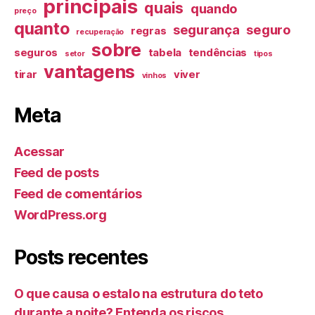
principais
quais
quando
preço
quanto
segurança
seguro
regras
recuperação
sobre
seguros
tabela
tendências
setor
tipos
vantagens
tirar
viver
vinhos
Meta
Acessar
Feed de posts
Feed de comentários
WordPress.org
Posts recentes
O que causa o estalo na estrutura do teto
durante a noite? Entenda os riscos