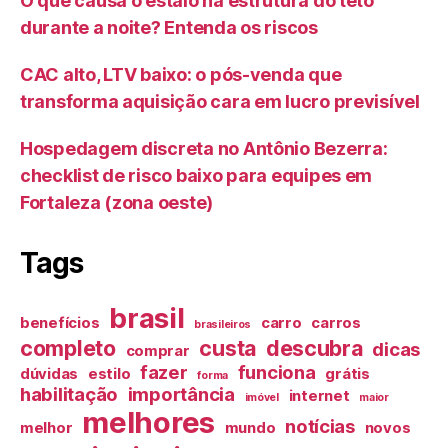
O que causa o estalo na estrutura do teto
durante a noite? Entenda os riscos
CAC alto, LTV baixo: o pós-venda que
transforma aquisição cara em lucro previsível
Hospedagem discreta no Antônio Bezerra:
checklist de risco baixo para equipes em
Fortaleza (zona oeste)
Tags
brasil
benefícios
carro
carros
brasileiros
completo
custa
descubra
dicas
comprar
fazer
funciona
dúvidas
estilo
grátis
forma
habilitação
importância
internet
imóvel
maior
melhores
notícias
melhor
mundo
novos