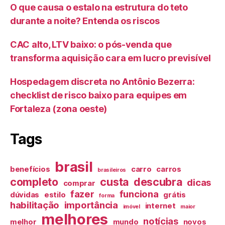
O que causa o estalo na estrutura do teto
durante a noite? Entenda os riscos
CAC alto, LTV baixo: o pós-venda que
transforma aquisição cara em lucro previsível
Hospedagem discreta no Antônio Bezerra:
checklist de risco baixo para equipes em
Fortaleza (zona oeste)
Tags
brasil
benefícios
carro
carros
brasileiros
completo
custa
descubra
dicas
comprar
fazer
funciona
dúvidas
estilo
grátis
forma
habilitação
importância
internet
imóvel
maior
melhores
notícias
melhor
mundo
novos