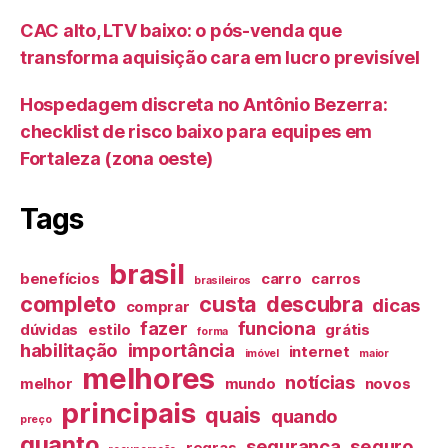
CAC alto, LTV baixo: o pós-venda que
transforma aquisição cara em lucro previsível
Hospedagem discreta no Antônio Bezerra:
checklist de risco baixo para equipes em
Fortaleza (zona oeste)
Tags
brasil
benefícios
carro
carros
brasileiros
completo
custa
descubra
dicas
comprar
fazer
funciona
dúvidas
estilo
grátis
forma
habilitação
importância
internet
imóvel
maior
melhores
notícias
melhor
mundo
novos
principais
quais
quando
preço
quanto
segurança
seguro