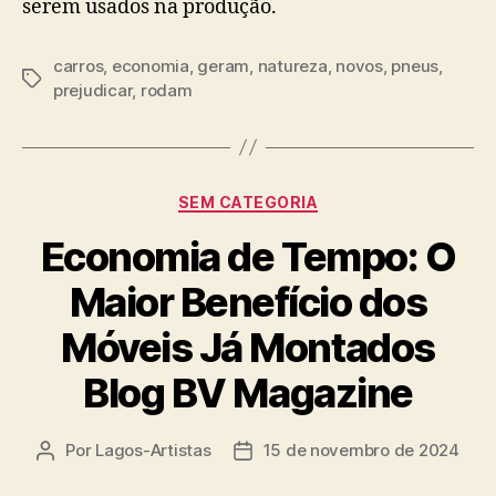
serem usados na produção.
carros
,
economia
,
geram
,
natureza
,
novos
,
pneus
,
Tags
prejudicar
,
rodam
Categorias
SEM CATEGORIA
Economia de Tempo: O
Maior Benefício dos
Móveis Já Montados
Blog BV Magazine
Por
Lagos-Artistas
15 de novembro de 2024
Autor
Data
do
de