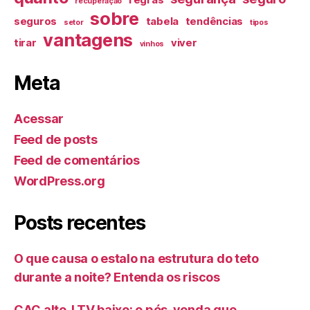
regras
recuperação
sobre
seguros
tabela
tendências
setor
tipos
vantagens
tirar
viver
vinhos
Meta
Acessar
Feed de posts
Feed de comentários
WordPress.org
Posts recentes
O que causa o estalo na estrutura do teto
durante a noite? Entenda os riscos
CAC alto, LTV baixo: o pós-venda que