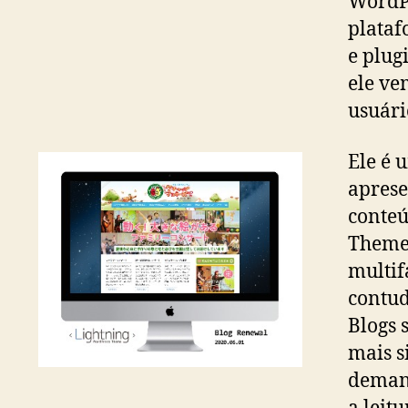
WordPr
plataf
e plug
ele ve
usuári
Ele é 
aprese
conteú
ThemeF
multif
contudo
Blogs 
mais s
demand