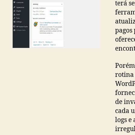
terá s
ferram
atuali
pagos 
oferec
encont
Porém,
rotina
WordPr
fornec
de inv
cada u
logs e
irregu