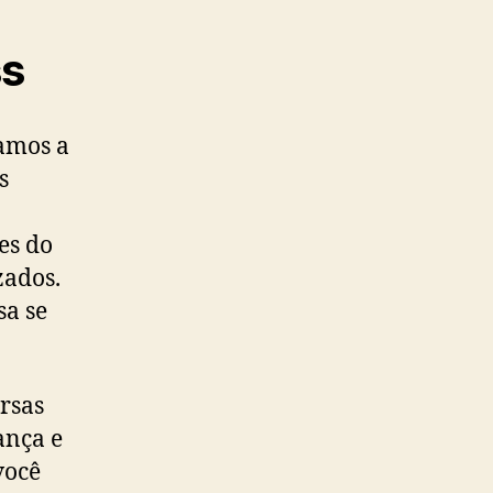
ss
amos a
s
es do
zados.
sa se
rsas
ança e
você