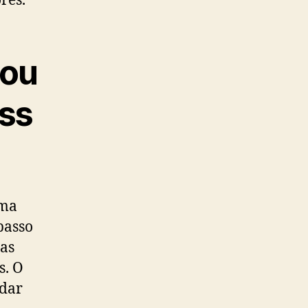
res.
nou
ss
uma
passo
 as
s. O
rdar