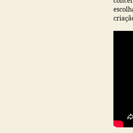
concei
escolh
criaçã