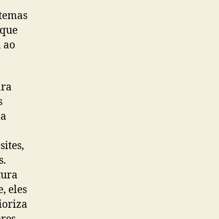
 temas
 que
l ao
ara
s
la
sites,
s.
tura
, eles
ioriza