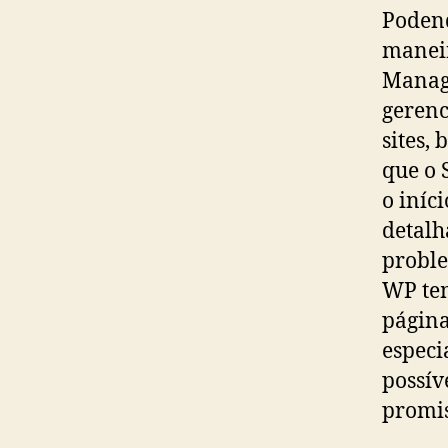
Podend
manei
Manage
gerenc
sites,
que o 
o iníc
detalh
proble
WP tem
página
especi
possív
promis