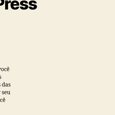
ress
você
s
 das
 seu
ocê