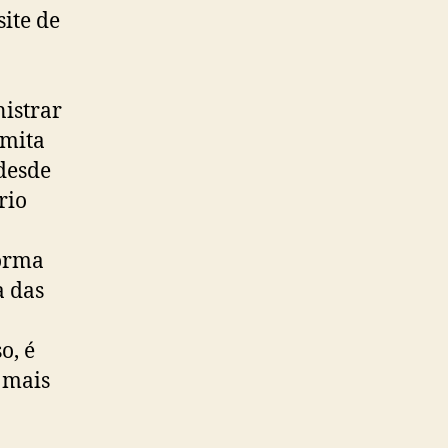
ite de
istrar
rmita
 desde
rio
forma
a das
o, é
s mais