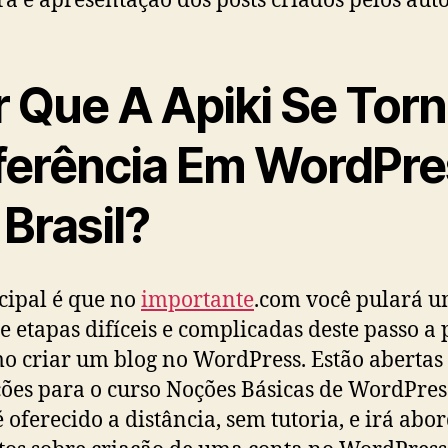
ura e apresentação dos posts criados pelos auto
r Que A Apiki Se Tor
ferência Em WordPre
Brasil?
cipal é que no
importante
.com você pulará 
de etapas difíceis e complicadas deste passo a 
o criar um blog no WordPress. Estão abertas
ções para o curso Noções Básicas de WordPres
é oferecido a distância, sem tutoria, e irá abo