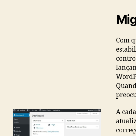
Mig
Com qu
estabi
contro
lançam
WordPr
Quando
preocu
A cada
atuali
correç