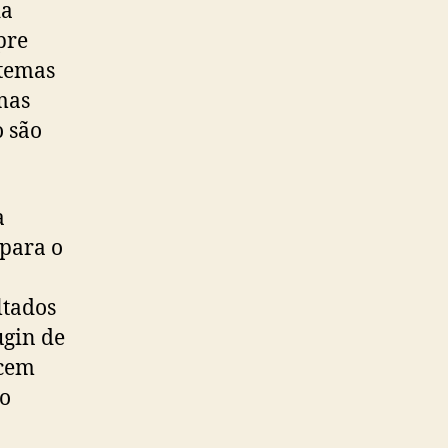
da
pre
 temas
emas
o são
a
 para o
ltados
ugin de
ecem
to