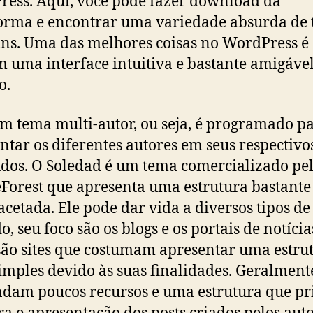
ess. Aqui, você pode fazer download da
orma e encontrar uma variedade absurda de
ins. Uma das melhores coisas no WordPress é
m uma interface intuitiva e bastante amigáve
o.
um tema multi-autor, ou seja, é programado p
ntar os diferentes autores em seus respectivo
dos. O Soledad é um tema comercializado pe
orest que apresenta uma estrutura bastante
acetada. Ele pode dar vida a diversos tipos de 
, seu foco são os blogs e os portais de notícia
são sites que costumam apresentar uma estru
imples devido às suas finalidades. Geralmente
am poucos recursos e uma estrutura que pr