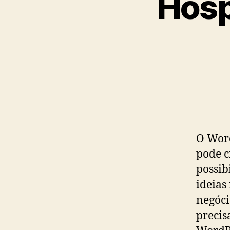
Hos
O Word
pode c
possib
ideias
negóci
precis