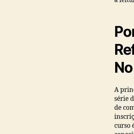
a leit
Po
Re
No 
A prin
série 
de com
inscri
curso 