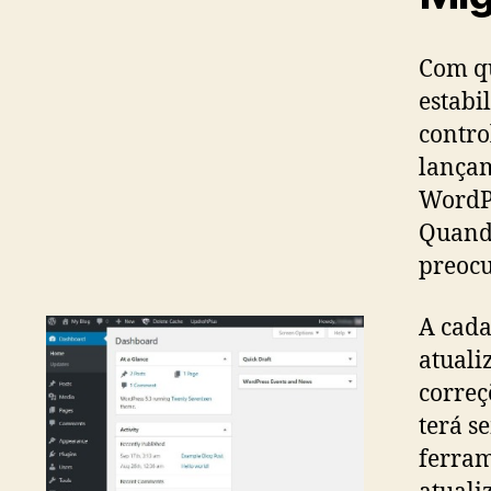
Com qu
estabi
contro
lançam
WordPr
Quando
preocu
A cada
atuali
correç
terá s
ferram