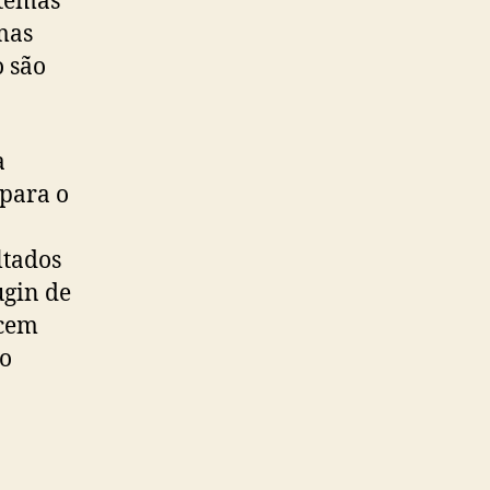
 temas
emas
o são
a
 para o
ltados
ugin de
ecem
to