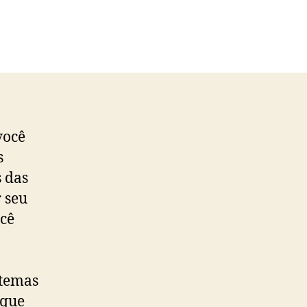
você
s
 das
 seu
ocê
 temas
 que