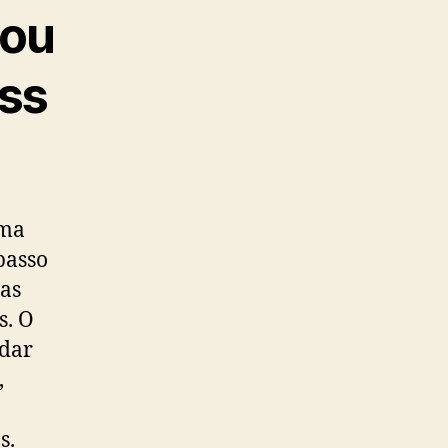
nou
ss
uma
passo
 as
s. O
rdar
,
s.