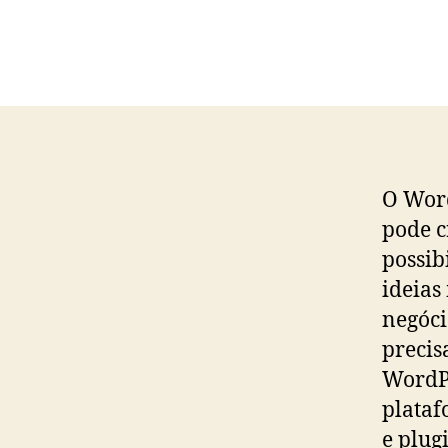
O Word
pode c
possib
ideias
negóci
precis
WordPr
plataf
e plug