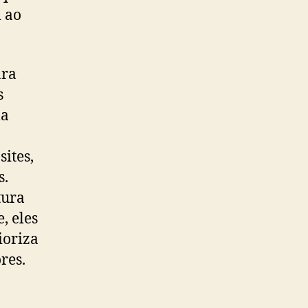
l ao
ara
s
la
sites,
s.
tura
, eles
ioriza
res.