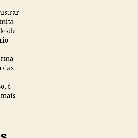
istrar
rmita
 desde
rio
forma
a das
o, é
s mais
ss