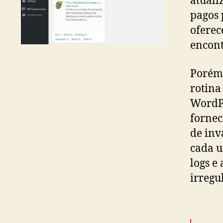
atuali
pagos 
oferec
encont
Porém,
rotina
WordPr
fornec
de inv
cada u
logs e
irregu