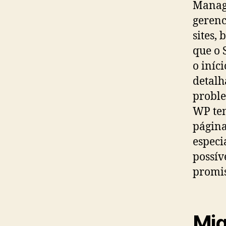
Manage
gerenc
sites,
que o 
o iníc
detalh
proble
WP tem
página
especi
possív
promis
Mig