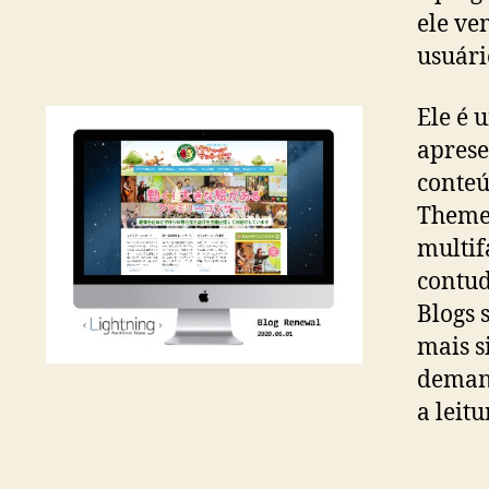
ele ve
usuári
Ele é 
aprese
conteú
ThemeF
multif
contudo
Blogs 
mais s
demand
a leit