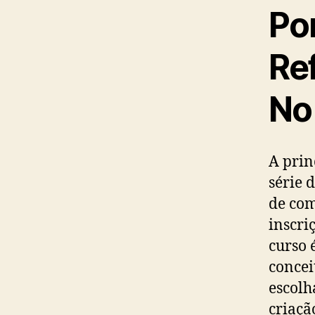
Po
Re
No 
A prin
série 
de com
inscri
curso 
concei
escolh
criaçã