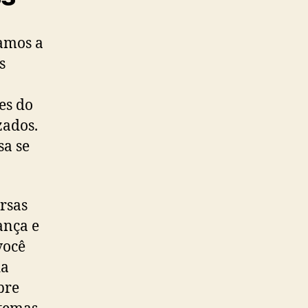
amos a
s
es do
zados.
sa se
rsas
ança e
você
da
pre