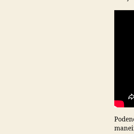
Podend
manei