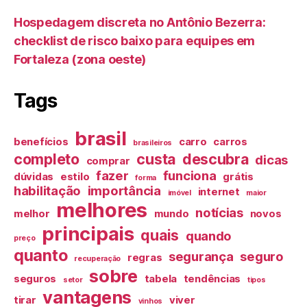
Hospedagem discreta no Antônio Bezerra:
checklist de risco baixo para equipes em
Fortaleza (zona oeste)
Tags
brasil
benefícios
carro
carros
brasileiros
completo
custa
descubra
dicas
comprar
fazer
funciona
dúvidas
estilo
grátis
forma
habilitação
importância
internet
imóvel
maior
melhores
notícias
melhor
mundo
novos
principais
quais
quando
preço
quanto
segurança
seguro
regras
recuperação
sobre
seguros
tabela
tendências
setor
tipos
vantagens
tirar
viver
vinhos