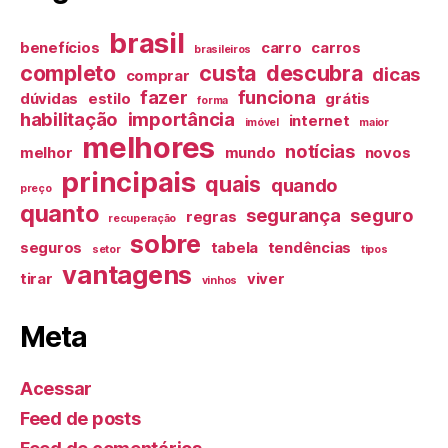
brasil
benefícios
carro
carros
brasileiros
completo
custa
descubra
dicas
comprar
fazer
funciona
dúvidas
estilo
grátis
forma
habilitação
importância
internet
imóvel
maior
melhores
notícias
melhor
mundo
novos
principais
quais
quando
preço
quanto
segurança
seguro
regras
recuperação
sobre
seguros
tabela
tendências
setor
tipos
vantagens
tirar
viver
vinhos
Meta
Acessar
Feed de posts