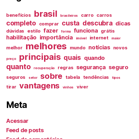
brasil
benefícios
carro
carros
brasileiros
completo
custa
descubra
dicas
comprar
fazer
funciona
dúvidas
estilo
grátis
forma
habilitação
importância
internet
imóvel
maior
melhores
notícias
melhor
mundo
novos
principais
quais
quando
preço
quanto
segurança
seguro
regras
recuperação
sobre
seguros
tabela
tendências
setor
tipos
vantagens
tirar
viver
vinhos
Meta
Acessar
Feed de posts