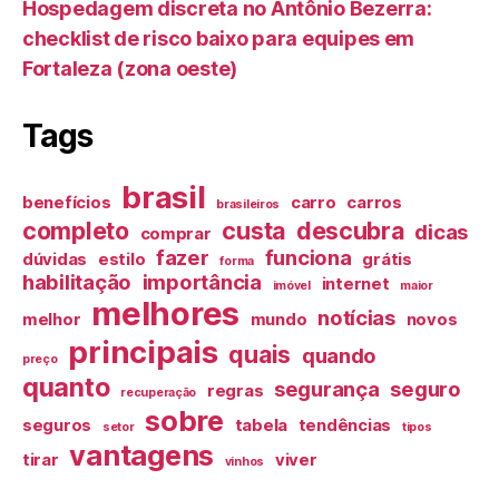
Hospedagem discreta no Antônio Bezerra:
checklist de risco baixo para equipes em
Fortaleza (zona oeste)
Tags
brasil
benefícios
carro
carros
brasileiros
completo
custa
descubra
dicas
comprar
fazer
funciona
dúvidas
estilo
grátis
forma
habilitação
importância
internet
imóvel
maior
melhores
notícias
melhor
mundo
novos
principais
quais
quando
preço
quanto
segurança
seguro
regras
recuperação
sobre
seguros
tabela
tendências
setor
tipos
vantagens
tirar
viver
vinhos