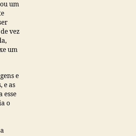
tou um
te
ser
 de vez
da,
uxe um
agens e
 e as
a esse
ia o
 a