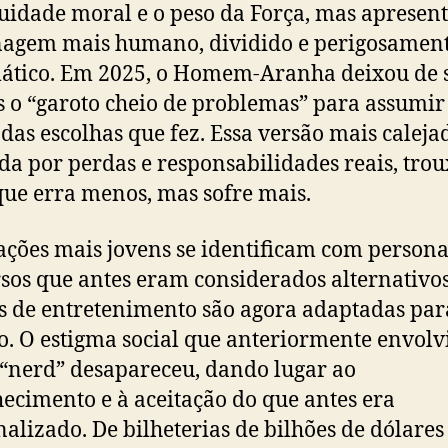
idade moral e o peso da Força, mas apresen
agem mais humano, dividido e perigosamen
ático. Em 2025, o Homem-Aranha deixou de 
 o “garoto cheio de problemas” para assumir
 das escolhas que fez. Essa versão mais caleja
a por perdas e responsabilidades reais, tro
que erra menos, mas sofre mais.
ações mais jovens se identificam com person
sos que antes eram considerados alternativos,
 de entretenimento são agora adaptadas par
o. O estigma social que anteriormente envolv
“nerd” desapareceu, dando lugar ao
ecimento e à aceitação do que antes era
alizado. De bilheterias de bilhões de dólares