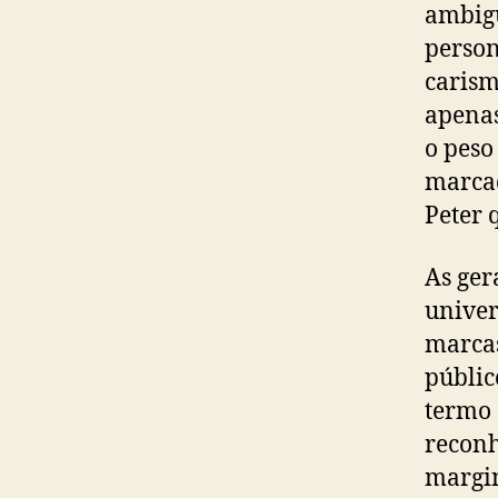
ambigu
person
carism
apenas
o peso
marcad
Peter 
As ger
univer
marcas
públic
termo 
reconh
margin