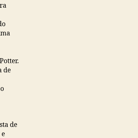
ara
do
 uma
otter.
a de
 o
sta de
 e