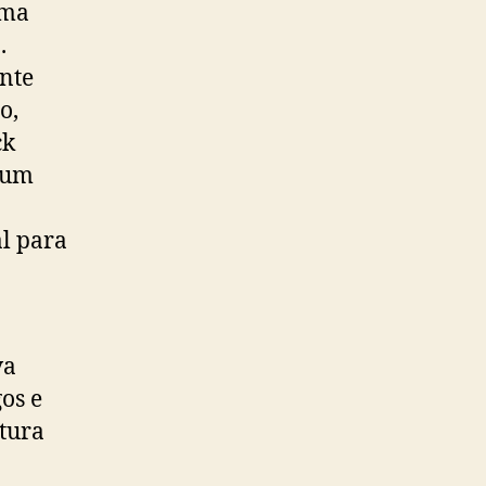
uma
.
nte
o,
ck
a um
al para
va
os e
ltura