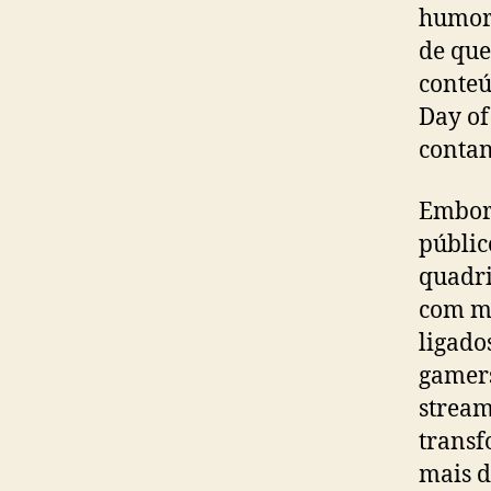
humor 
de que
conte
Day of
contan
Embora
públic
quadri
com ma
ligado
gamer
stream
transf
mais d