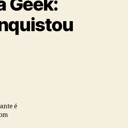
a Geek:
nquistou
sante é
com