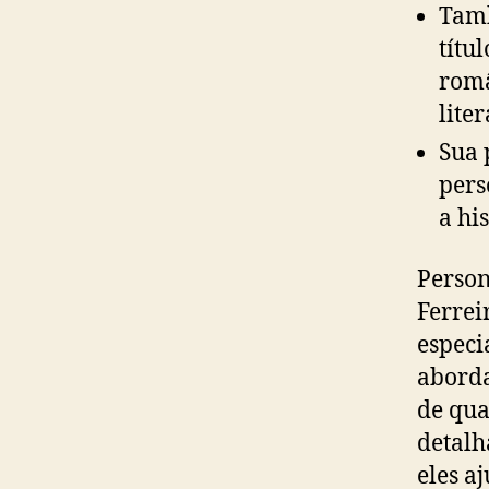
Tamb
títu
româ
lite
Sua 
pers
a hi
Person
Ferrei
especi
aborda
de qua
detalh
eles a