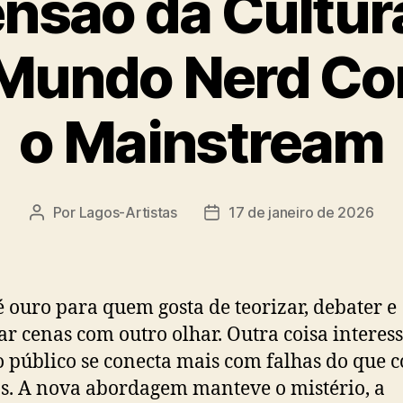
nsão da Cultur
Mundo Nerd Co
o Mainstream
Por
Lagos-Artistas
17 de janeiro de 2026
Autor
Data
do
de
post
publicação
 é ouro para quem gosta de teorizar, debater e
tar cenas com outro olhar. Outra coisa interes
 público se conecta mais com falhas do que 
as. A nova abordagem manteve o mistério, a