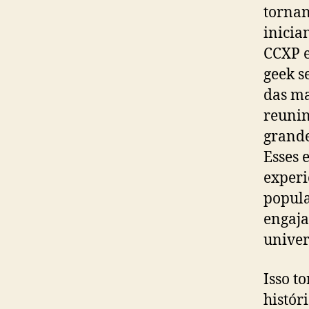
tornan
inicia
CCXP e
geek s
das ma
reunin
grande
Esses 
experi
popula
engaja
univer
Isso t
histór