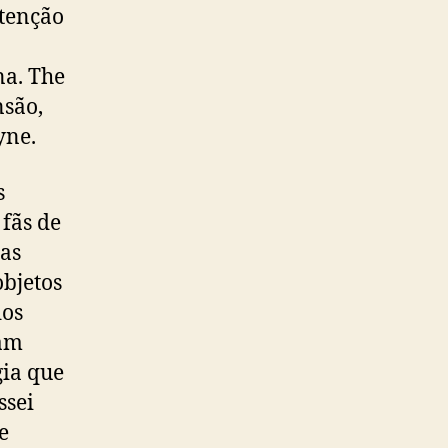
atenção
na. The
nsão,
yne.
s
fãs de
oas
objetos
dos
ham
gia que
ssei
e