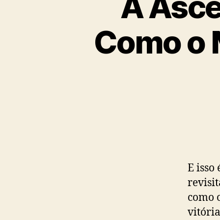
A Asce
Como o 
E isso
revisi
como o
vitóri