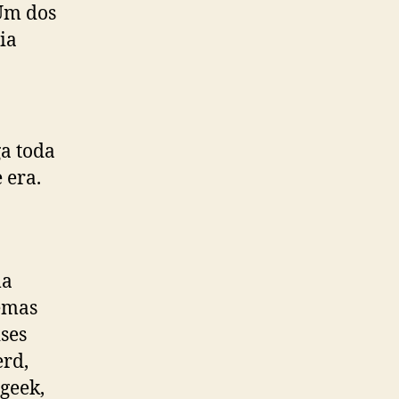
Um dos
ia
a toda
 era.
ma
temas
ses
erd,
geek,