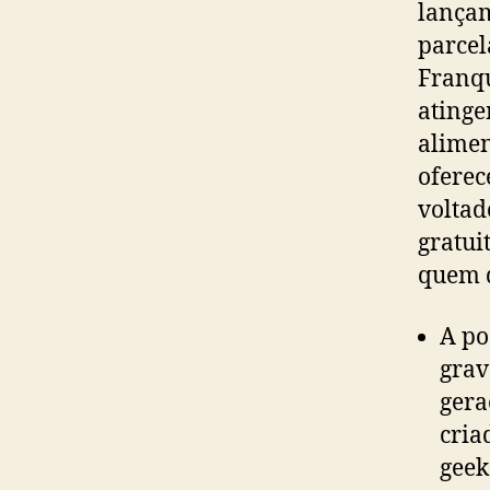
lançam
parcel
Franq
atinge
alimen
oferec
voltad
gratui
quem q
A po
grav
gera
cria
geek