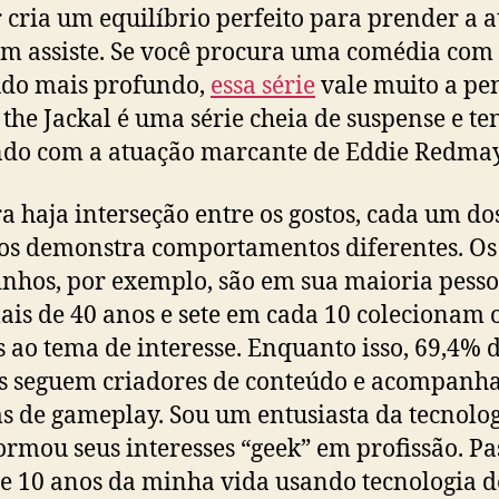
cria um equilíbrio perfeito para prender a 
m assiste. Se você procura uma comédia com
údo mais profundo,
essa série
vale muito a pe
 the Jackal é uma série cheia de suspense e te
do com a atuação marcante de Eddie Redma
 haja interseção entre os gostos, cada um do
os demonstra comportamentos diferentes. Os 
nhos, por exemplo, são em sua maioria pess
is de 40 anos e sete em cada 10 colecionam 
s ao tema de interesse. Enquanto isso, 69,4% 
s seguem criadores de conteúdo e acompan
s de gameplay. Sou um entusiasta da tecnolo
ormou seus interesses “geek” em profissão. Pa
e 10 anos da minha vida usando tecnologia d