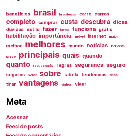
brasil
benefícios
carro
carros
brasileiros
completo
custa
descubra
dicas
comprar
fazer
funciona
dúvidas
estilo
grátis
forma
habilitação
importância
internet
imóvel
maior
melhores
notícias
melhor
mundo
novos
principais
quais
quando
preço
quanto
segurança
seguro
regras
recuperação
sobre
seguros
tabela
tendências
setor
tipos
vantagens
tirar
viver
vinhos
Meta
Acessar
Feed de posts
Feed de comentários