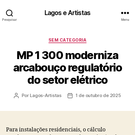
Lagos e Artistas
Pesquisar
Menu
Categorias
SEM CATEGORIA
MP 1 300 moderniza
arcabouço regulatório
do setor elétrico
Por
Lagos-Artistas
1 de outubro de 2025
Autor
Data
do
de
post
publicação
Para instalações residenciais, o cálculo