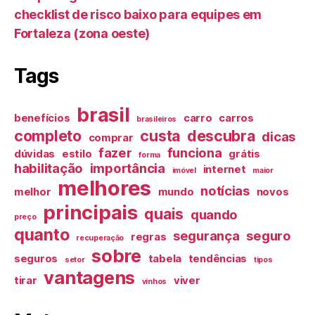
checklist de risco baixo para equipes em
Fortaleza (zona oeste)
Tags
brasil
benefícios
carro
carros
brasileiros
completo
custa
descubra
dicas
comprar
fazer
funciona
dúvidas
estilo
grátis
forma
habilitação
importância
internet
imóvel
maior
melhores
notícias
melhor
mundo
novos
principais
quais
quando
preço
quanto
segurança
seguro
regras
recuperação
sobre
seguros
tabela
tendências
setor
tipos
vantagens
tirar
viver
vinhos