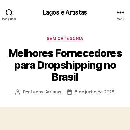
Lagos e Artistas
Pesquisar
Menu
Categorias
SEM CATEGORIA
Melhores Fornecedores
para Dropshipping no
Brasil
Por
Lagos-Artistas
5 de junho de 2025
Autor
Data
do
de
post
publicação