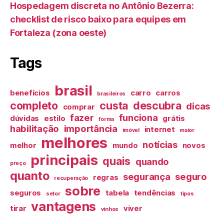
Hospedagem discreta no Antônio Bezerra:
checklist de risco baixo para equipes em
Fortaleza (zona oeste)
Tags
brasil
benefícios
carro
carros
brasileiros
completo
custa
descubra
dicas
comprar
fazer
funciona
dúvidas
estilo
grátis
forma
habilitação
importância
internet
imóvel
maior
melhores
notícias
melhor
mundo
novos
principais
quais
quando
preço
quanto
segurança
seguro
regras
recuperação
sobre
seguros
tabela
tendências
setor
tipos
vantagens
tirar
viver
vinhos