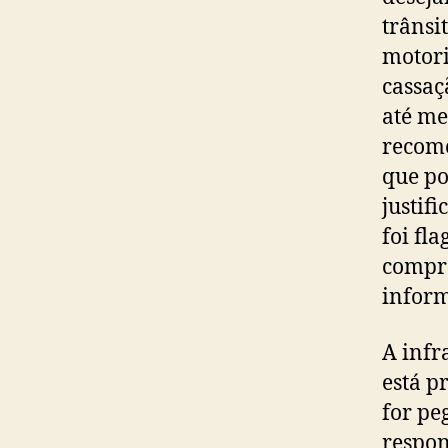
trânsi
motori
cassaç
até me
recome
que po
justif
foi fl
compro
inform
A infr
está p
for pe
respon