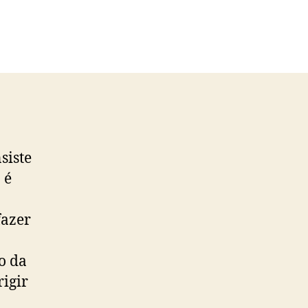
siste
 é
fazer
o da
igir