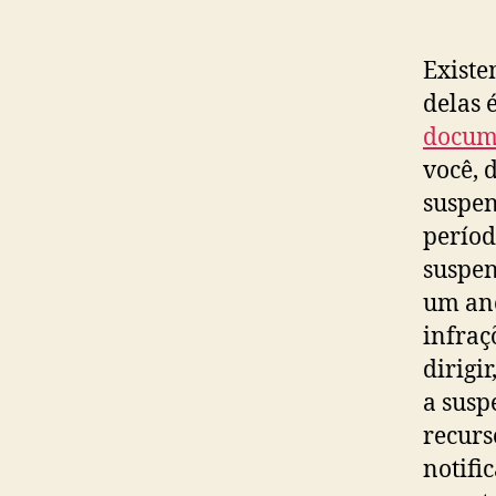
Existe
delas 
docum
você, 
suspen
períod
suspen
um ano
infraç
dirigi
a susp
recurs
notifi