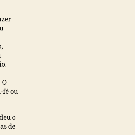
azer
ou
o,
u
io.
. O
-fé ou
deu o
ras de