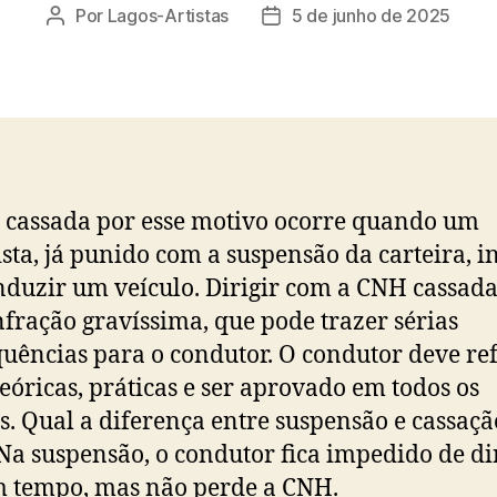
Por
Lagos-Artistas
5 de junho de 2025
Autor
Data
do
de
post
publicação
cassada por esse motivo ocorre quando um
sta, já punido com a suspensão da carteira, in
duzir um veículo. Dirigir com a CNH cassada
fração gravíssima, que pode trazer sérias
uências para o condutor. O condutor deve re
teóricas, práticas e ser aprovado em todos os
. Qual a diferença entre suspensão e cassaçã
a suspensão, o condutor fica impedido de dir
 tempo, mas não perde a CNH.