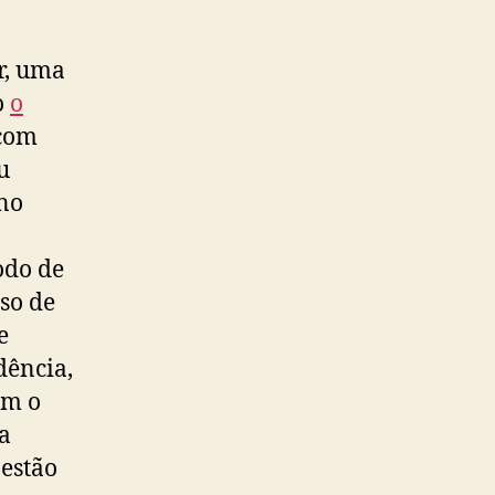
r, uma
o
o
 com
u
 no
odo de
so de
e
dência,
om o
a
 estão