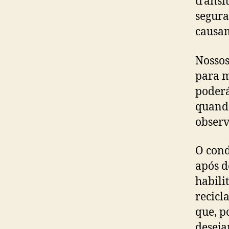
trânsi
segura
causam
Nossos
para m
poderá
quando
observ
O cond
após d
habili
recicl
que, p
deseja