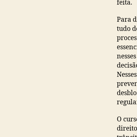
feita.
Para d
tudo d
proces
essenc
nesses
decisã
Nesses
preven
desblo
regula
O curs
direit