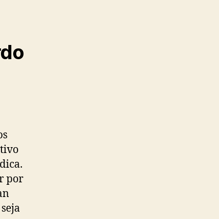
rdo
os
tivo
dica.
r por
an
 seja