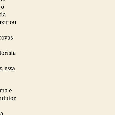
 o
 da
uzir ou
rovas
torista
, essa
ima e
ondutor
da