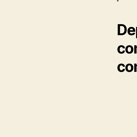
De
co
co