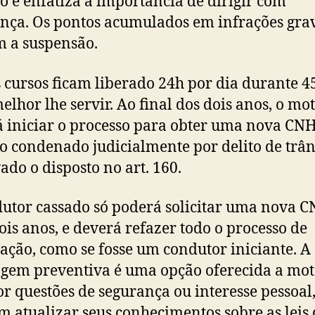
to e enfatiza a importância de dirigir com
nça. Os pontos acumulados em infrações gra
 a suspensão.
 cursos ficam liberado 24h por dia durante 45
elhor lhe servir. Ao final dos dois anos, o mot
 iniciar o processo para obter uma nova CNH.
 condenado judicialmente por delito de trâns
ado o disposto no art. 160.
utor cassado só poderá solicitar uma nova 
ois anos, e deverá refazer todo o processo de
tação, como se fosse um condutor iniciante. A
agem preventiva é uma opção oferecida a mot
or questões de segurança ou interesse pessoal
m atualizar seus conhecimentos sobre as leis 