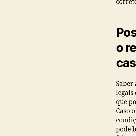
corret
Pos
o r
cas
Saber 
legais
que po
Caso o
condiç
pode b