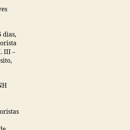
ves
 dias,
orista
 III –
ito,
CNH
oristas
,
de