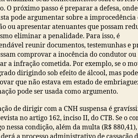
to. O próximo passo é preparar a defesa, onde
sta pode argumentar sobre a improcedência
ão ou apresentar atenuantes que possam red
smo eliminar a penalidade. Para isso, é
ndável reunir documentos, testemunhas e p
ssam comprovar a inocência do condutor ou
icar a infração cometida. Por exemplo, se o mo
agrado dirigindo sob efeito de álcool, mas pode
var que não estava em estado de embriaguez
ação pode ser usada como argumento.
ação de dirigir com a CNH suspensa é gravíss
revista no artigo 162, inciso II, do CTB. Se o c
go nessa condição, além da multa (R$ 880,41),
derá a processo administrativo de cassação 