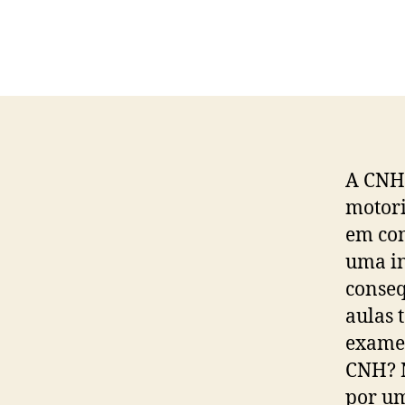
A CNH 
motori
em con
uma in
conseq
aulas 
exames
CNH? N
por um