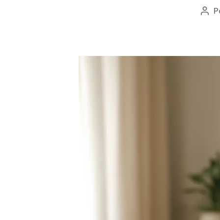
P
Aut
do
pos