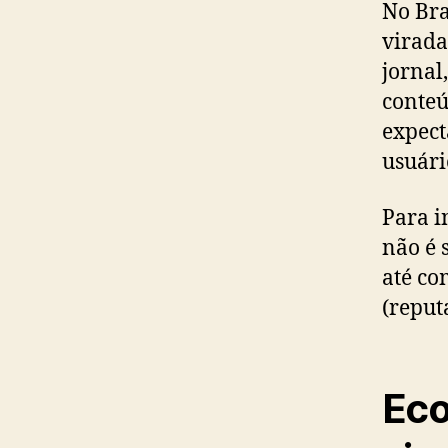
No Bra
virada
jornal
conteú
expect
usuári
Para i
não é 
até co
(reput
Eco