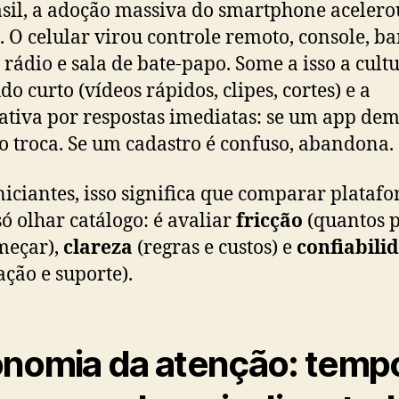
sil, a adoção massiva do smartphone acelero
. O celular virou controle remoto, console, b
, rádio e sala de bate-papo. Some a isso a cult
do curto (vídeos rápidos, clipes, cortes) e a
ativa por respostas imediatas: se um app dem
o troca. Se um cadastro é confuso, abandona.
niciantes, isso significa que comparar plataf
só olhar catálogo: é avaliar
fricção
(quantos p
meçar),
clareza
(regras e custos) e
confiabili
ação e suporte).
nomia da atenção: temp