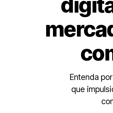
digita
mercad
co
Entenda por 
que impulsi
com