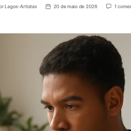
or
Lagos-Artistas
20 de maio de 2026
1 comen
or
Data
de
t
publicação