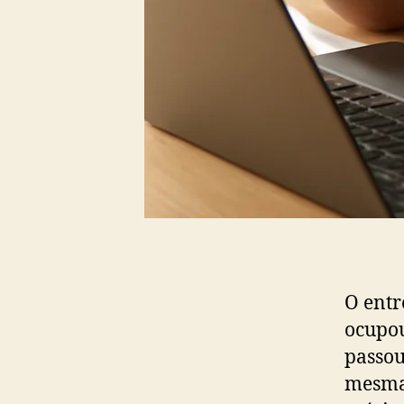
O entr
ocupou
passou
mesma 