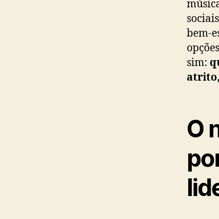
música
sociais
bem-es
opções
sim:
q
atrito
O n
por
lid