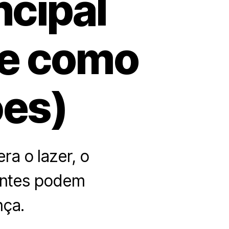
incipal
(e como
es)
ra o lazer, o
iantes podem
nça.