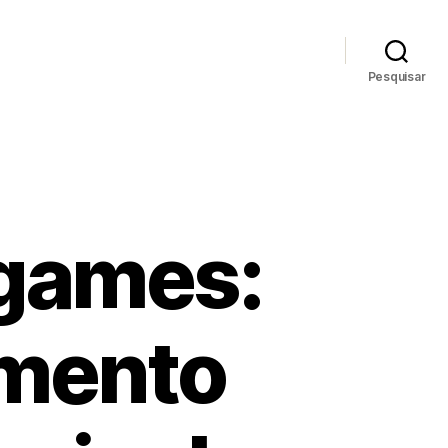
Pesquisar
 games:
imento