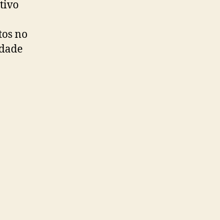
tivo
tos no
edade