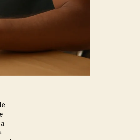
le
e
 a
e