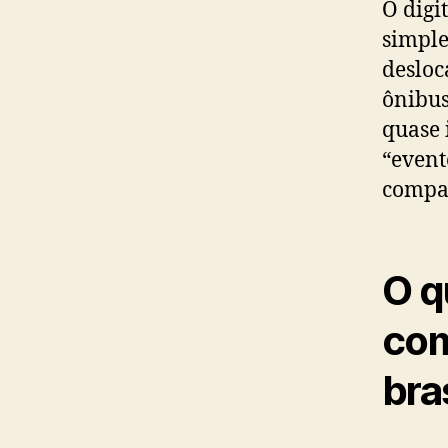
O digi
simple
desloc
ônibus
quase 
“event
compar
O q
com
bra