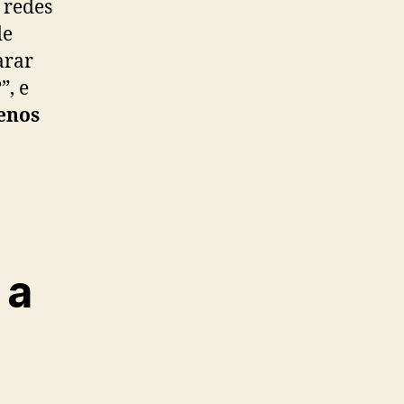
 redes
de
arar
”, e
enos
 a