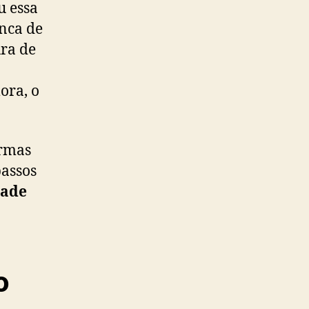
u essa
anca de
ura de
ora, o
ormas
assos
dade
o