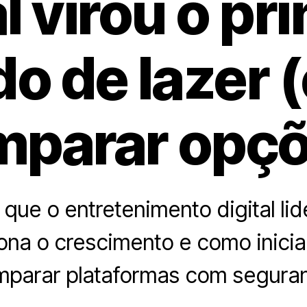
l virou o pr
o de lazer 
mparar opçõ
que o entretenimento digital lide
ona o crescimento e como inic
parar plataformas com segura