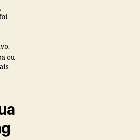
,
foi
ivo.
pa ou
ais
gua
ng