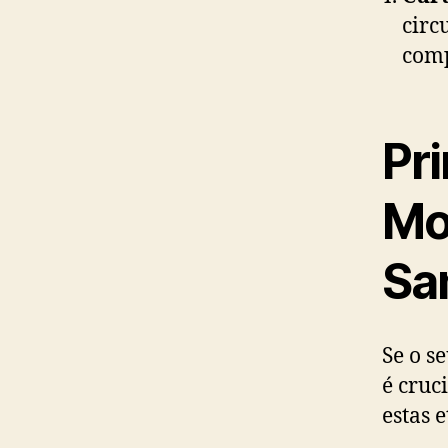
circ
comp
Pr
Mo
Sa
Se o s
é cruc
estas 