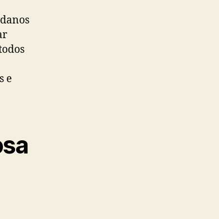
 danos
ar
todos
.
s e
osa