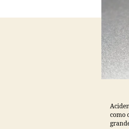
Aciden
como c
grande