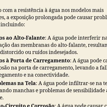
com a resistência à água nos modelos mais
es, a exposição prolongada pode causar prob
, incluindo:
s ao Alto-Falante
: A água pode interferir n
ação das membranas do alto-falante, result
distorcido ou ruídos indesejados.
os à Porta de Carregamento
: A água pode c
osão na porta de carregamento, levando a fa
egamento e na conectividade.
blemas na Tela
: A água pode infiltrar-se na te
ando manchas e problemas de sensibilidade 
e.
o-Circuito e Corrosão
: A água pode causar c