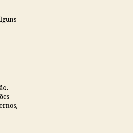
alguns
ão.
ções
ernos,