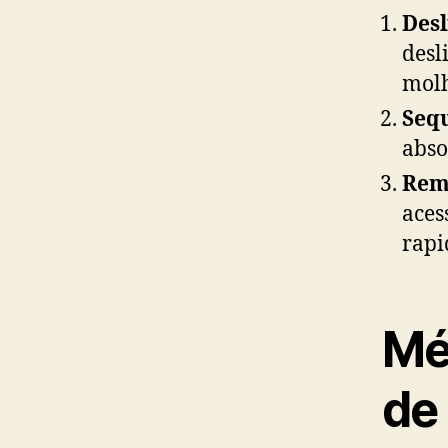
Desl
desl
mol
Seq
abso
Rem
aces
rapi
Mé
de