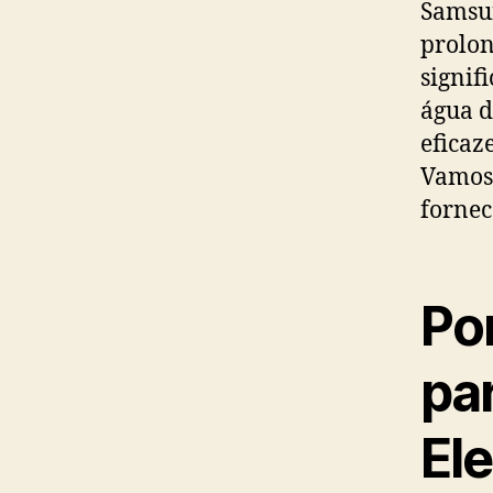
Samsun
prolon
signif
água d
eficaz
Vamos 
fornec
Po
par
El