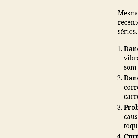
Mesmo 
recent
sérios
Dano
vibr
som 
Dan
corr
carr
Pro
caus
toqu
Curt