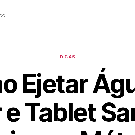
ss
Categorias
DICAS
 Ejetar Ág
r e Tablet S