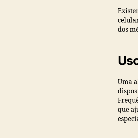
Existe
celula
dos m
Uso
Uma ab
dispos
Frequê
que aj
especi