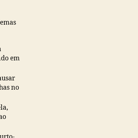
lemas
a
ando em
ausar
lhas no
la,
ao
urto-