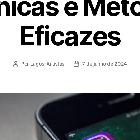
nicas e Mét
Eficazes
Por
Lagos-Artistas
7 de junho de 2024
Autor
Data
do
de
post
publicação