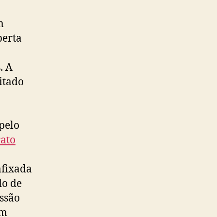
m
berta
. A
itado
 pelo
rato
afixada
do de
issão
ém