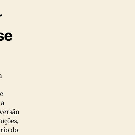
r
se
a
te
 a
 versão
uções,
rio do