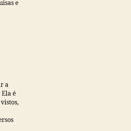
uisas e
r a
. Ela é
vistos,
ersos