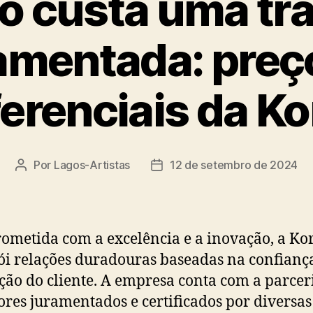
o custa uma tr
amentada: preç
ferenciais da Ko
Por
Lagos-Artistas
12 de setembro de 2024
Autor
Data
do
de
post
publicação
metida com a excelência e a inovação, a Ko
ói relações duradouras baseadas na confianç
ação do cliente. A empresa conta com a parcer
ores juramentados e certificados por diversas