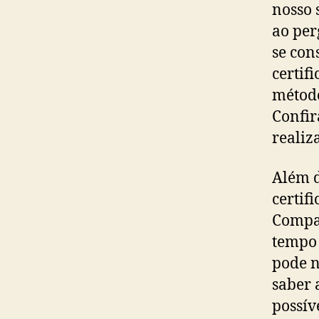
nosso 
ao per
se con
certif
método
Confir
realiz
Além d
certif
Compan
tempo 
pode n
saber 
possív