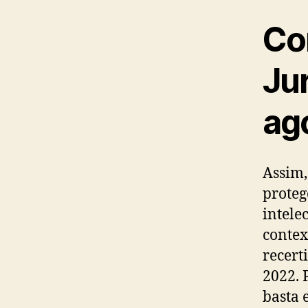
Co
Ju
ag
Assim,
proteg
intele
contex
recert
2022. 
basta 