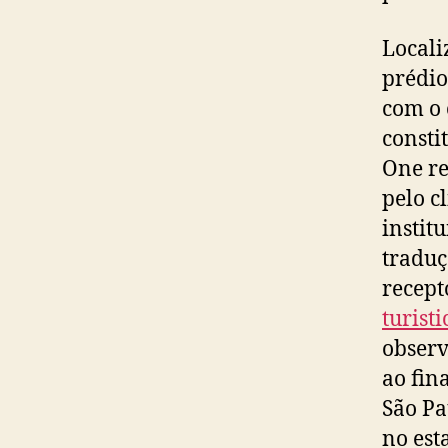
Locali
prédio
com o 
consti
One re
pelo c
instit
traduç
recept
turisti
observ
ao fin
São Pa
no est