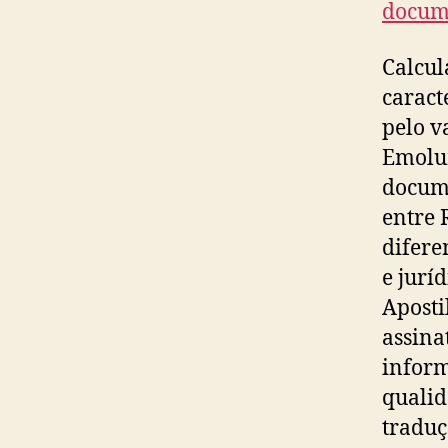
docum
Calcul
caract
pelo v
Emolu
docume
entre 
difere
e jurí
Aposti
assin
inform
qualid
traduç