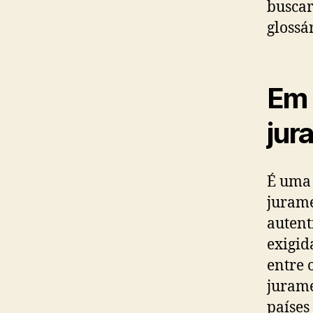
buscar
glossá
Em 
jur
É uma 
jurame
autent
exigid
entre 
jurame
países 