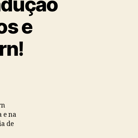
adução
os e
rn!
rn
a e na
ia de