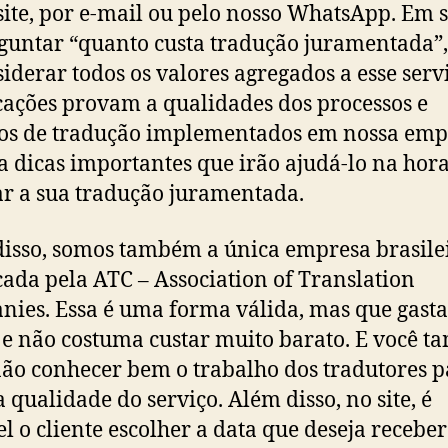
site, por e-mail ou pelo nosso WhatsApp. Em 
guntar “quanto custa tradução juramentada”,
siderar todos os valores agregados a esse serv
icações provam a qualidades dos processos e
s de tradução implementados em nossa emp
a dicas importantes que irão ajudá-lo na hor
ar a sua tradução juramentada.
isso, somos também a única empresa brasile
icada pela ATC – Association of Translation
ies. Essa é uma forma válida, mas que gasta
e não costuma custar muito barato. E você 
ão conhecer bem o trabalho dos tradutores p
a qualidade do serviço. Além disso, no site, é
el o cliente escolher a data que deseja receber