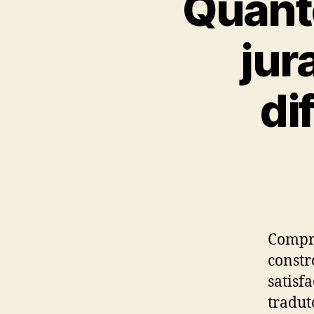
Quant
jur
di
Compro
constr
satisf
tradut