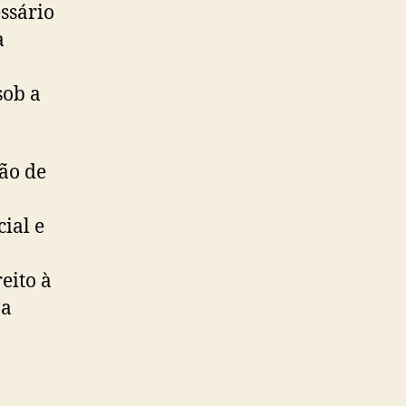
ssário
a
sob a
ção de
ial e
eito à
 a