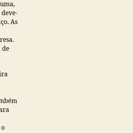
suma,
 deve-
iço. As
resa.
a de
ira
também
ara
 o