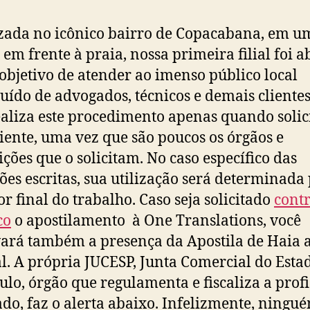
zada no icônico bairro de Copacabana, em u
 em frente à praia, nossa primeira filial foi a
objetivo de atender ao imenso público local
tuído de advogados, técnicos e demais clientes
aliza este procedimento apenas quando solic
liente, uma vez que são poucos os órgãos e
uições que o solicitam. No caso específico das
ões escritas, sua utilização será determinada
or final do trabalho. Caso seja solicitado
cont
co
o apostilamento à One Translations, você
ará também a presença da Apostila de Haia 
al. A própria JUCESP, Junta Comercial do Esta
ulo, órgão que regulamenta e fiscaliza a prof
ado, faz o alerta abaixo. Infelizmente, ningu