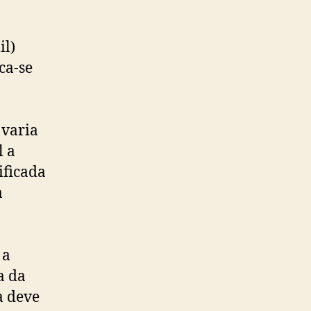
il)
ca-se
 varia
l a
ificada
a
 a
a da
a deve