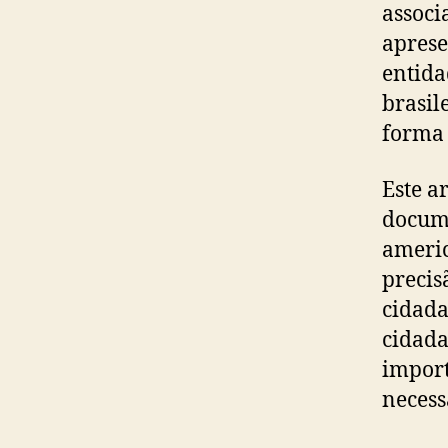
associ
aprese
entida
brasil
forma
Este a
docume
americ
precis
cidada
cidada
import
necess