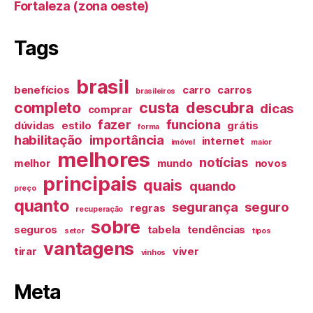
Fortaleza (zona oeste)
Tags
brasil
benefícios
carro
carros
brasileiros
completo
custa
descubra
dicas
comprar
fazer
funciona
dúvidas
estilo
grátis
forma
habilitação
importância
internet
imóvel
maior
melhores
notícias
melhor
mundo
novos
principais
quais
quando
preço
quanto
segurança
seguro
regras
recuperação
sobre
seguros
tabela
tendências
setor
tipos
vantagens
tirar
viver
vinhos
Meta