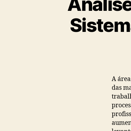
Anális
Sistem
A área
das ma
trabal
proces
profis
aument