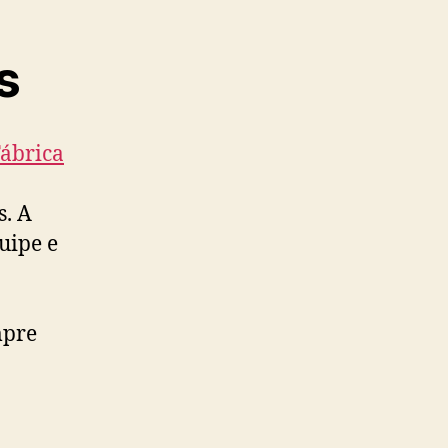
s
ábrica
s. A
uipe e
mpre