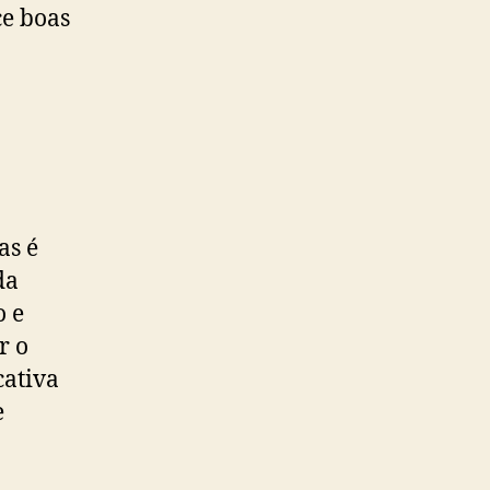
ce boas
as é
da
o e
r o
cativa
e