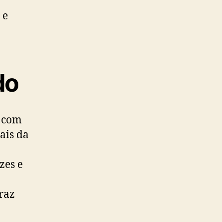
 e
do
e com
ais da
zes e
traz