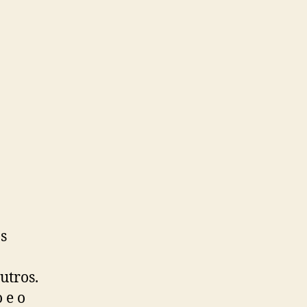
s
utros.
 e o