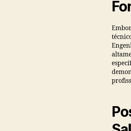
Fo
Embora
técnic
Engenh
altame
especí
demon
profis
Po
Sal