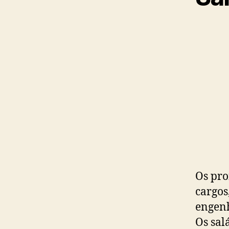
Os pro
cargos
engenh
Os sal