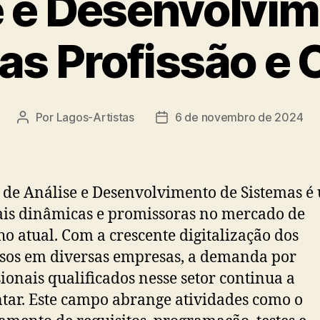
e e Desenvolvim
as Profissão e C
Por
Lagos-Artistas
6 de novembro de 2024
Autor
Data
do
de
post
publicação
 de Análise e Desenvolvimento de Sistemas é
is dinâmicas e promissoras no mercado de
ho atual. Com a crescente digitalização dos
sos em diversas empresas, a demanda por
sionais qualificados nesse setor continua a
ar. Este campo abrange atividades como o