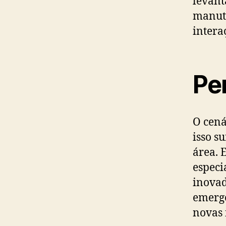
levant
manute
intera
Pe
O cená
isso s
área. 
especi
inovad
emerge
novas 