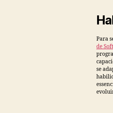
Ha
Para s
de Sof
progra
capaci
se ad
habili
essenc
evolui