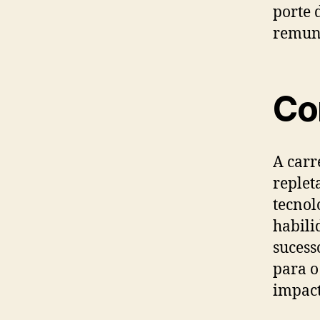
porte 
remune
Co
A carr
replet
tecnol
habili
sucess
para o
impact