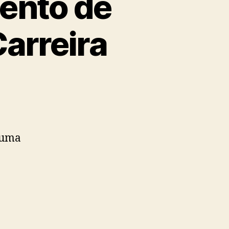
ento de
arreira
 uma