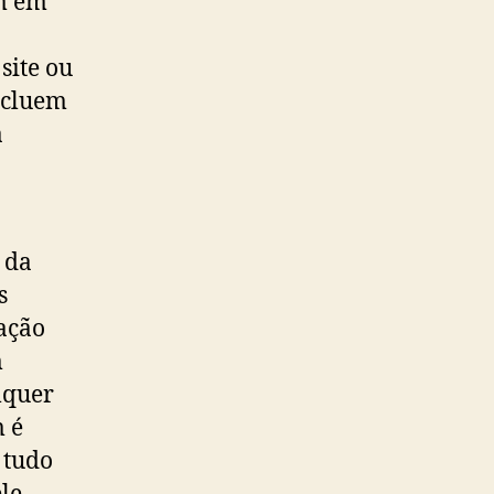
ém em
site ou
ncluem
a
 da
s
ação
m
lquer
m é
 tudo