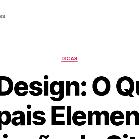
ss
Categorias
DICAS
esign: O Q
ipais Elemen