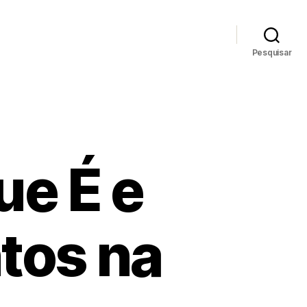
Pesquisar
ue É e
tos na