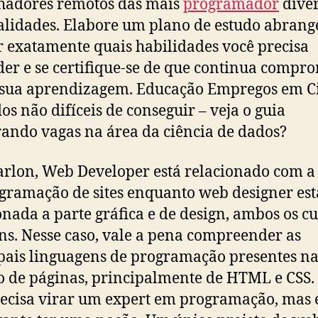
hadores remotos das mais
programador
diver
alidades. Elabore um plano de estudo abrang
r exatamente quais habilidades você precisa
er e se certifique-se de que continua compr
sua aprendizagem. Educação Empregos em C
os não difíceis de conseguir – veja o guia
ando vagas na área da ciência de dados?
rlon, Web Developer está relacionado com a
gramação de sites enquanto web designer est
onada a parte gráfica e de design, ambos os c
ns. Nesse caso, vale a pena compreender as
pais linguagens de programação presentes n
o de páginas, principalmente de HTML e CSS.
ecisa virar um expert em programação, mas 