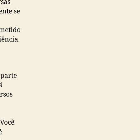
sas
ente se
ometido
iência
 parte
á
ursos
a
 Você
é