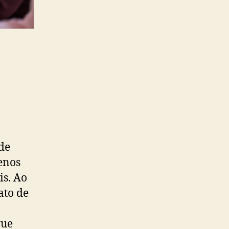
de
enos
is. Ao
ato de
que