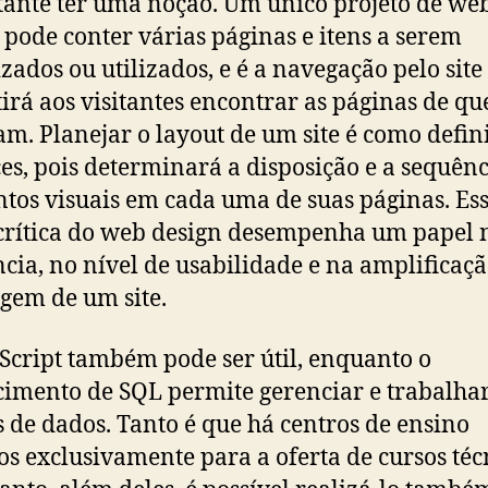
ante ter uma noção. Um único projeto de we
 pode conter várias páginas e itens a serem
izados ou utilizados, e é a navegação pelo site
irá aos visitantes encontrar as páginas de qu
am. Planejar o layout de um site é como defin
ces, pois determinará a disposição e a sequênc
tos visuais em cada uma de suas páginas. Es
crítica do web design desempenha um papel 
cia, no nível de usabilidade e na amplificaç
em de um site.
Script também pode ser útil, enquanto o
imento de SQL permite gerenciar e trabalha
 de dados. Tanto é que há centros de ensino
os exclusivamente para a oferta de cursos téc