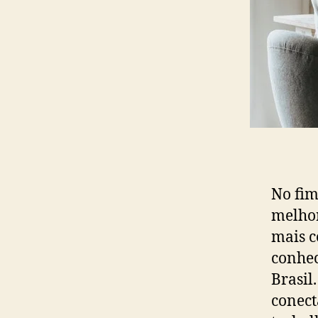
No fim
melho
mais c
conhec
Brasil
conec