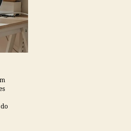
om
es
 do