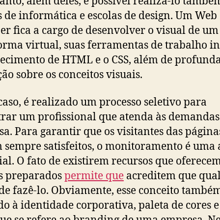
anto, além deles, é possível realizá-lo tamb
s de informática e escolas de design. Um Web
er fica a cargo de desenvolver o visual de um 
orma virtual, suas ferramentas de trabalho i
ecimento de HTML e o CSS, além de profund
ção sobre os conceitos visuais.
caso, é realizado um processo seletivo para
rar um profissional que atenda às demandas
a. Para garantir que os visitantes das página
 sempre satisfeitos, o monitoramento é uma 
ial. O fato de existirem recursos que oferece
s preparados
permite que
acreditem que qua
e fazê-lo. Obviamente, esse conceito també
do à identidade corporativa, paleta de cores e