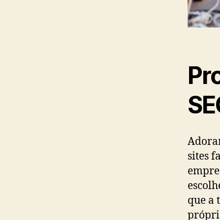
Pr
SE
Adoram
sites 
empres
escolh
que a 
própri