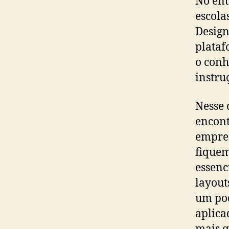
No ent
escola
Design
plataf
o conh
instru
Nesse 
encont
empres
fiquem
essenc
layout
um pod
aplica