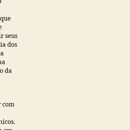
b
 que
e
ir seus
ia dos
sa
na
ão da
r com
nicos.