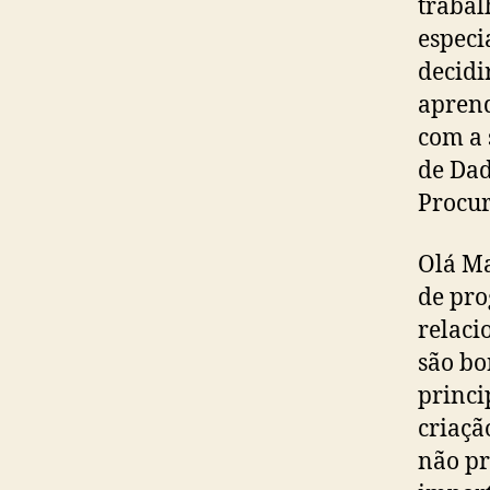
trabal
especi
decidi
aprend
com a 
de Dad
Procur
Olá Ma
de pro
relaci
são bo
princi
criaçã
não pr