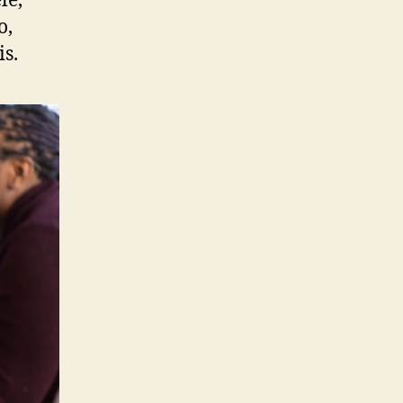
le,
o,
s.