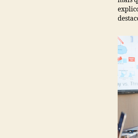
mais q
explic
destac