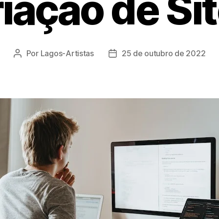
iação de Si
Por
Lagos-Artistas
25 de outubro de 2022
Autor
Data
do
de
post
publicação