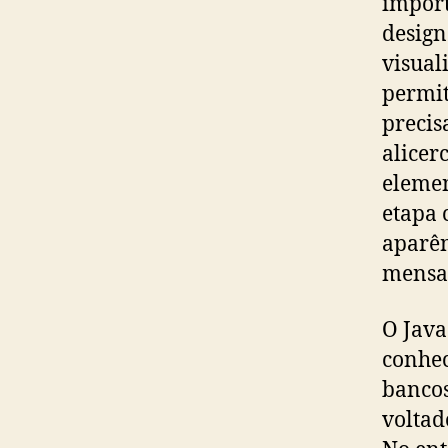
import
design
visual
permit
precis
alicer
elemen
etapa 
aparên
mensag
O Java
conhec
bancos
voltad