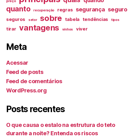
quando
preço
quanto
segurança
seguro
regras
recuperação
sobre
seguros
tabela
tendências
setor
tipos
vantagens
tirar
viver
vinhos
Meta
Acessar
Feed de posts
Feed de comentários
WordPress.org
Posts recentes
O que causa o estalo na estrutura do teto
durante a noite? Entenda os riscos