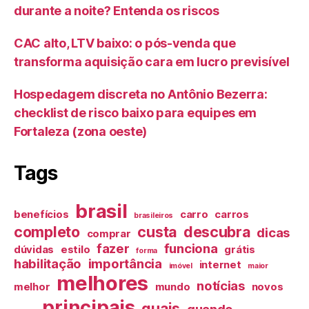
durante a noite? Entenda os riscos
CAC alto, LTV baixo: o pós-venda que
transforma aquisição cara em lucro previsível
Hospedagem discreta no Antônio Bezerra:
checklist de risco baixo para equipes em
Fortaleza (zona oeste)
Tags
brasil
benefícios
carro
carros
brasileiros
completo
custa
descubra
dicas
comprar
fazer
funciona
dúvidas
estilo
grátis
forma
habilitação
importância
internet
imóvel
maior
melhores
notícias
melhor
mundo
novos
principais
quais