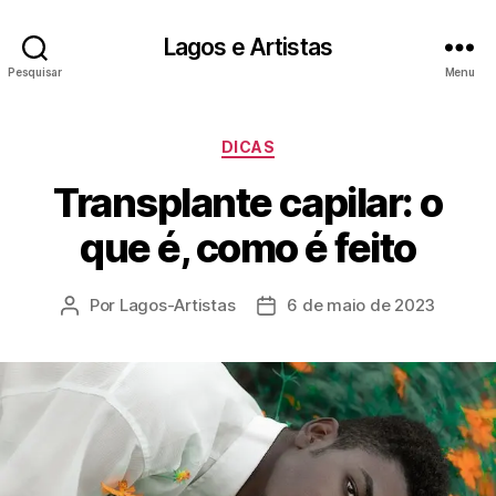
Lagos e Artistas
Pesquisar
Menu
Categorias
DICAS
Transplante capilar: o
que é, como é feito
Por
Lagos-Artistas
6 de maio de 2023
Autor
Data
do
de
post
publicação