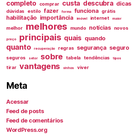
completo
custa
descubra
dicas
comprar
fazer
funciona
dúvidas
estilo
grátis
forma
habilitação
importância
internet
imóvel
maior
melhores
notícias
melhor
mundo
novos
principais
quais
quando
preço
quanto
segurança
seguro
regras
recuperação
sobre
seguros
tabela
tendências
setor
tipos
vantagens
tirar
viver
vinhos
Meta
Acessar
Feed de posts
Feed de comentários
WordPress.org