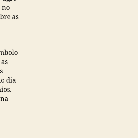
a no
obre as
ímbolo
 as
s
o dia
ios.
ona