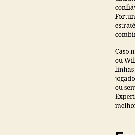
confiá
Fortun
estrat
combin
Caso n
ou Wil
linhas
jogado
ou sem
Experi
melhor