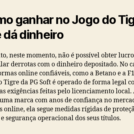
o ganhar no Jogo do Ti
 dá dinheiro
to, neste momento, não é possível obter lucro
ar derrotas com o dinheiro depositado. No c
ormas online confiáveis, como a Betano e a F1
o Tigre da PG Soft é operado de forma legal 
as exigências feitas pelo licenciamento local
 uma marca com anos de confiança no merca
s online, ela segue medidas rígidas de proteç
l e segurança operacional dos seus títulos.