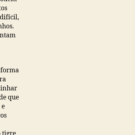
tos
ifícil,
nhos.
entam
a forma
ara
linhar
sde que
 e
vos
 tigre