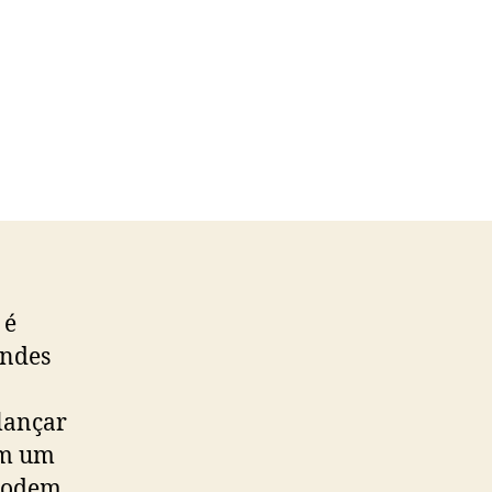
 é
andes
lançar
em um
 podem