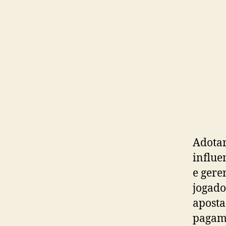
Adotar
influe
e gere
jogado
aposta
pagame