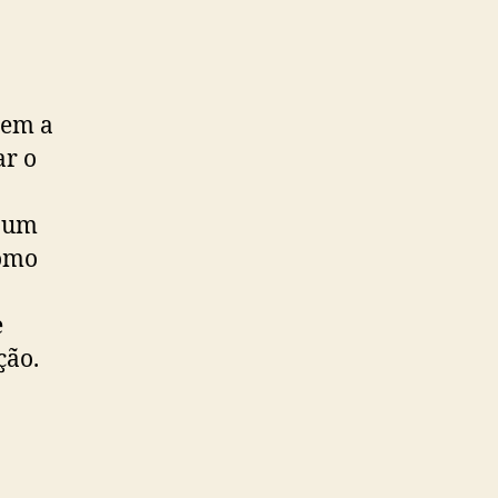
rem a
ar o
r um
como
e
ção.