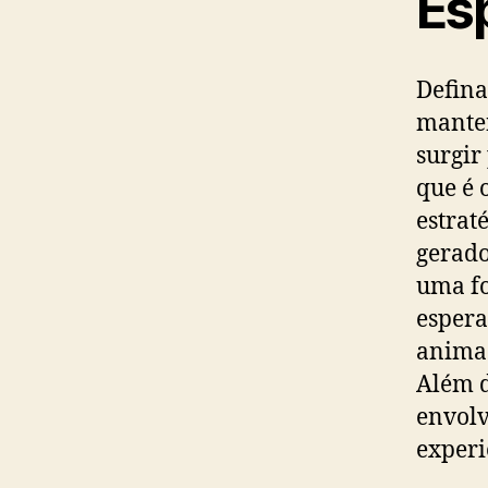
Es
Defina
manten
surgir
que é 
estrat
gerado
uma fo
espera
animaç
Além d
envolv
experi