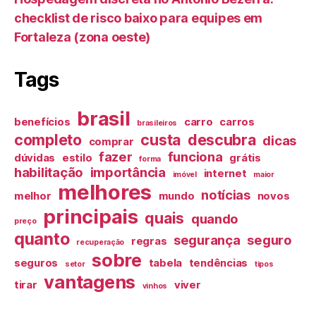
checklist de risco baixo para equipes em
Fortaleza (zona oeste)
Tags
brasil
benefícios
carro
carros
brasileiros
completo
custa
descubra
dicas
comprar
fazer
funciona
dúvidas
estilo
grátis
forma
habilitação
importância
internet
imóvel
maior
melhores
notícias
melhor
mundo
novos
principais
quais
quando
preço
quanto
segurança
seguro
regras
recuperação
sobre
seguros
tabela
tendências
setor
tipos
vantagens
tirar
viver
vinhos