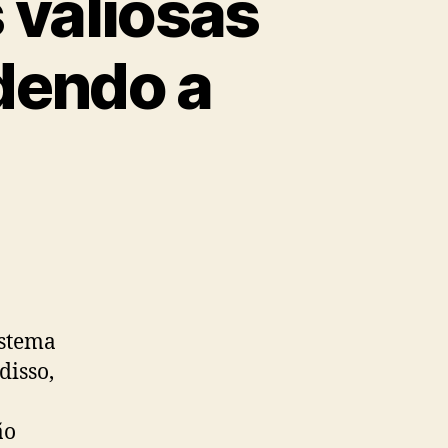
 valiosas
dendo a
istema
disso,
ão