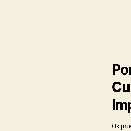
Po
Cu
Im
Os pne