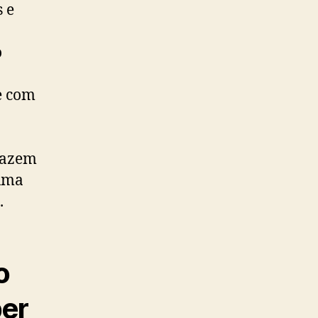
 e
o
e com
 fazem
 uma
.
o
ber