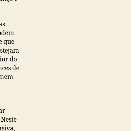
as
podem
de que
estejam
ior do
nces de
tinem
a
ar
 Neste
nsiva,