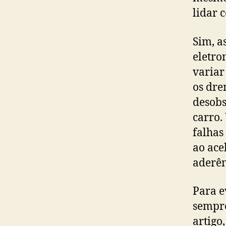
lidar 
Sim, a
eletro
variar
os dre
desobs
carro.
falhas
ao ace
aderên
Para e
sempre
artigo