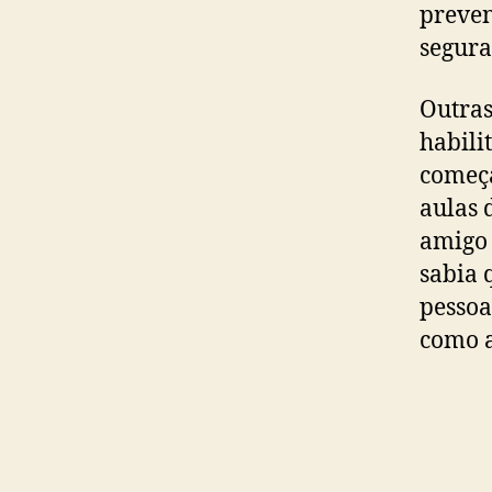
preven
segura
Outras
habili
começa
aulas 
amigo 
sabia 
pessoa
como a