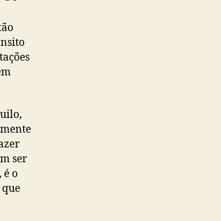
tão
ânsito
ntações
sem
uilo,
almente
azer
em ser
 é o
a que