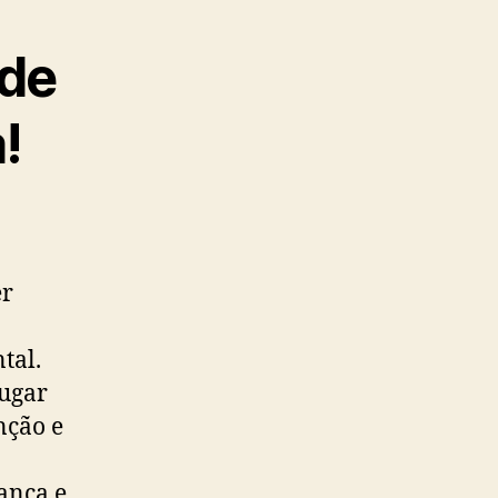
 de
!
er
tal.
lugar
nção e
ança e