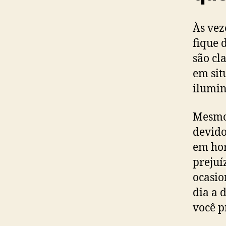
Às vez
fique d
são cl
em sit
ilumin
Mesmo 
devido
em hor
prejuí
ocasio
dia a 
você p