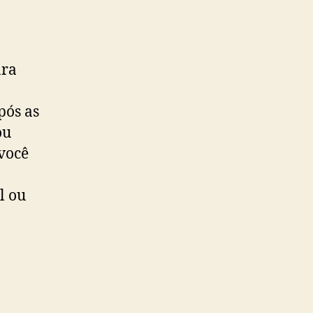
ara
pós as
ou
você
l ou