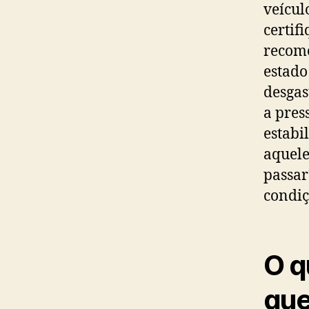
veícul
certif
recome
estado
desgas
a pres
estabi
aquele
passar
condiç
O q
que