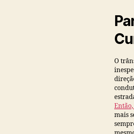
Par
Cu
O trân
inespe
direçã
condut
estrad
Então,
mais s
sempre
mesmo,