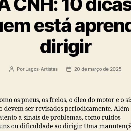
 CNH: 10 dicas
uem está apren
dirigir
Por
Lagos-Artistas
20 de março de 2025
Autor
Data
do
de
post
publicação
como os pneus, os freios, o óleo do motor e o s
co devem ser revisados periodicamente. Além 
 atento a sinais de problemas, como ruídos
ns ou dificuldade ao dirigir. Uma manutenç