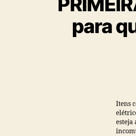
PRIMEIRA
para q
Itens 
elétri
esteja
incomu