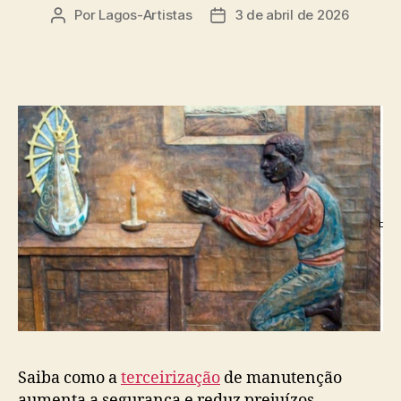
Por
Lagos-Artistas
3 de abril de 2026
Autor
Data
do
de
post
publicação
Saiba como a
terceirização
de manutenção
aumenta a segurança e reduz prejuízos.