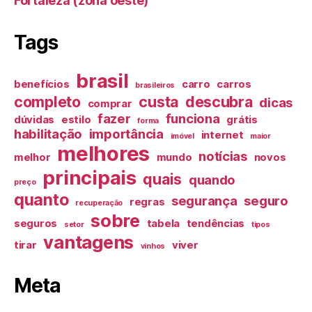
Fortaleza (zona oeste)
Tags
brasil
benefícios
carro
carros
brasileiros
completo
custa
descubra
dicas
comprar
fazer
funciona
dúvidas
estilo
grátis
forma
habilitação
importância
internet
imóvel
maior
melhores
notícias
melhor
mundo
novos
principais
quais
quando
preço
quanto
segurança
seguro
regras
recuperação
sobre
seguros
tabela
tendências
setor
tipos
vantagens
tirar
viver
vinhos
Meta