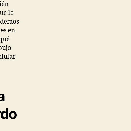
ién
ue lo
erdemos
des en
 qué
bujo
elular
a
rdo