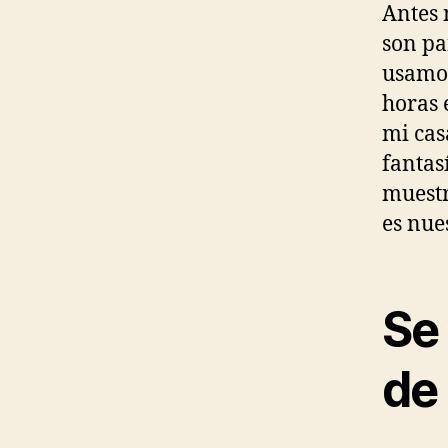
Antes 
son pa
usamos
horas 
mi cas
fantas
muestr
es nue
Se
de 