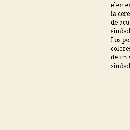
elemen
la cer
de acu
simbol
Los pe
colore
de un 
simbol