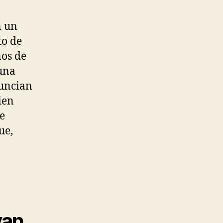
n un
to de
nos de
 una
nuncian
ien
se
ue,
yan