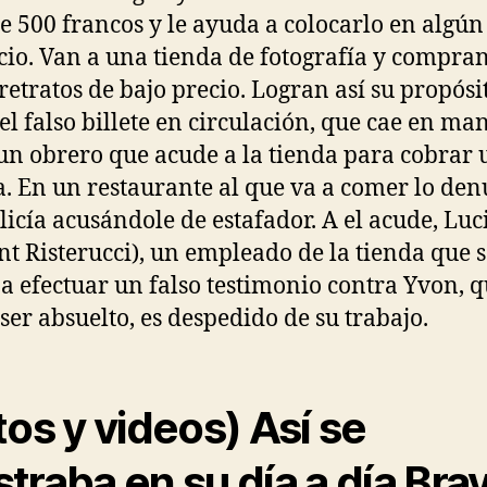
de 500 francos y le ayuda a colocarlo en algún
io. Van a una tienda de fotografía y compra
retratos de bajo precio. Logran así su propósi
el falso billete en circulación, que cae en ma
un obrero que acude a la tienda para cobrar
a. En un restaurante al que va a comer lo de
olicía acusándole de estafador. A el acude, Luc
nt Risterucci), un empleado de la tienda que 
 a efectuar un falso testimonio contra Yvon, q
 ser absuelto, es despedido de su trabajo.
tos y videos) Así se
traba en su día a día Bra