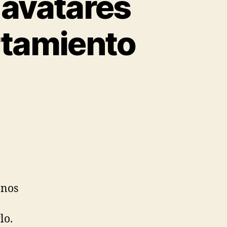
: avatares
rtamiento
 nos
lo.