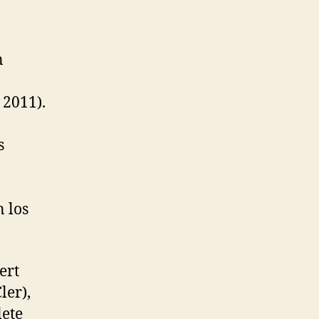
n
 2011).
s
n los
ert
ler),
lete