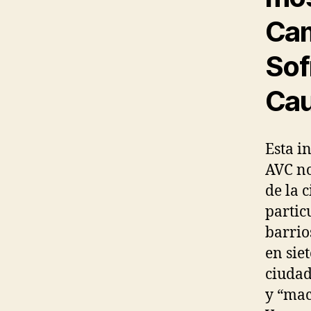
Cam
Sof
Ca
Esta i
AVC no
de la 
partic
barrio
en siet
ciuda
y “mac