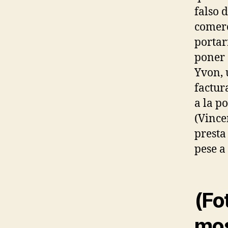
falso 
comerc
portar
poner 
Yvon, 
factur
a la p
(Vince
presta
pese a
(Fo
mos