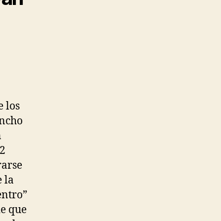
 los
ancho
n
42
rarse
 la
ntro”
de que