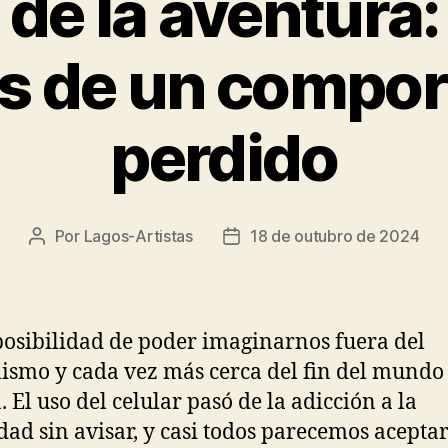
 de la aventura
os de un compo
perdido
Por
Lagos-Artistas
18 de outubro de 2024
Autor
Data
do
de
post
publicação
osibilidad de poder imaginarnos fuera del
lismo y cada vez más cerca del fin del mundo
. El uso del celular pasó de la adicción a la
dad sin avisar, y casi todos parecemos aceptar