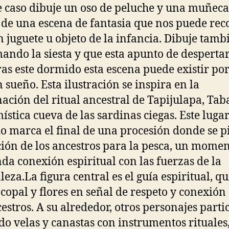
e caso dibuje un oso de peluche y una muñeca
de una escena de fantasia que nos puede rec
n juguete u objeto de la infancia. Dibuje tamb
mando la siesta y que esta apunto de despertar
as este dormido esta escena puede existir po
n sueño. Esta ilustración se inspira en la
ación del ritual ancestral de Tapijulapa, Tab
mística cueva de las sardinas ciegas. Este luga
o marca el final de una procesión donde se p
ión de los ancestros para la pesca, un momen
da conexión espiritual con las fuerzas de la
leza.La figura central es el guía espiritual, q
 copal y flores en señal de respeto y conexión
cestros. A su alrededor, otros personajes parti
do velas y canastas con instrumentos rituales