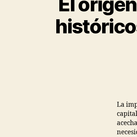
El origen
históric
La imp
capita
acecha
necesi