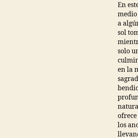
En est
medio 
a algú
sol to
mientr
solo u
culmin
en la 
sagrad
bendic
profun
natura
ofrece
los an
llevan