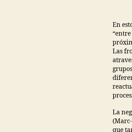
En est
“entre
próxim
Las fr
atrave
grupos
difere
reactu
proces
La neg
(Marc-
que ta