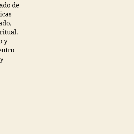
rado de
icas
ado,
ritual.
o y
entro
 y