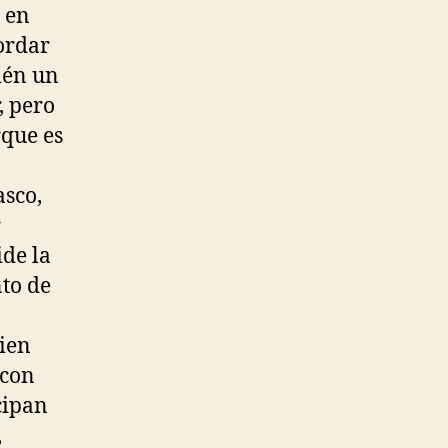
 en
ordar
ién un
, pero
rque es
asco,
r
ide la
to de
uien
 con
cipan
,