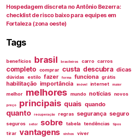
Hospedagem discreta no Antônio Bezerra:
checklist de risco baixo para equipes em
Fortaleza (zona oeste)
Tags
brasil
benefícios
carro
carros
brasileiros
completo
custa
descubra
dicas
comprar
fazer
funciona
dúvidas
estilo
grátis
forma
habilitação
importância
internet
imóvel
maior
melhores
notícias
melhor
mundo
novos
principais
quais
quando
preço
quanto
segurança
seguro
regras
recuperação
sobre
seguros
tabela
tendências
setor
tipos
vantagens
tirar
viver
vinhos