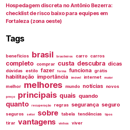
Hospedagem discreta no Antônio Bezerra:
checklist de risco baixo para equipes em
Fortaleza (zona oeste)
Tags
brasil
benefícios
carro
carros
brasileiros
completo
custa
descubra
dicas
comprar
fazer
funciona
dúvidas
estilo
grátis
forma
habilitação
importância
internet
imóvel
maior
melhores
notícias
melhor
mundo
novos
principais
quais
quando
preço
quanto
segurança
seguro
regras
recuperação
sobre
seguros
tabela
tendências
setor
tipos
vantagens
tirar
viver
vinhos